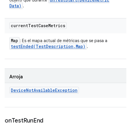
objeto que durante
Data)
.
current
Test
Case
Metrics
Map
: Es el mapa actual de métricas que se pasa a
testEnded(
Test
Description
,
Map)
.
Arroja
Device
Not
Available
Exception
on
Test
Run
End