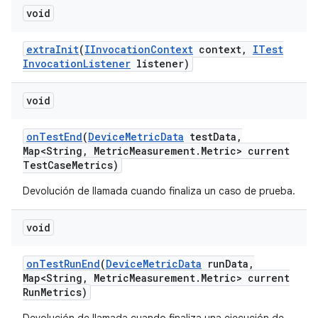
void
extra
Init
(
IInvocation
Context
context
,
ITest
Invocation
Listener
listener)
void
on
Test
End
(
Device
Metric
Data
test
Data
,
Map<String
,
Metric
Measurement
.
Metric> current
Test
Case
Metrics)
Devolución de llamada cuando finaliza un caso de prueba.
void
on
Test
Run
End
(
Device
Metric
Data
run
Data
,
Map<String
,
Metric
Measurement
.
Metric> current
Run
Metrics)