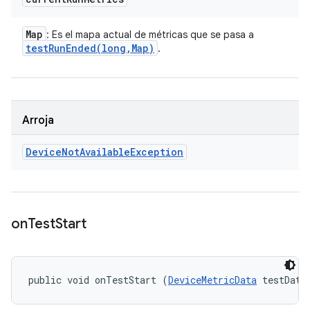
Map
: Es el mapa actual de métricas que se pasa a
testRunEnded(
long
,
Map)
.
Arroja
Device
Not
Available
Exception
on
Test
Start
public void onTestStart (
DeviceMetricData
 testData