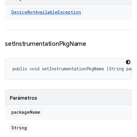
Device
Not
Available
Exception
set
Instrumentation
Pkg
Name
public void setInstrumentationPkgName (String pack
Parámetros
package
Name
String