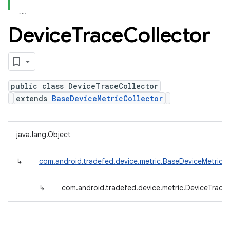
Device
Trace
Collector
public class DeviceTraceCollector
extends
BaseDeviceMetricCollector
java.lang.Object
↳
com.android.tradefed.device.metric.BaseDeviceMetricCo
↳
com.android.tradefed.device.metric.DeviceTraceC