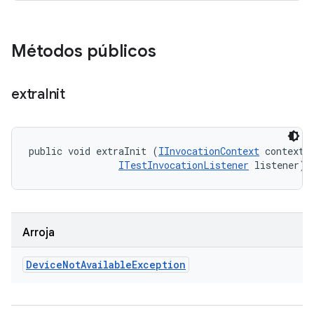
Métodos públicos
extra
Init
public void extraInit (
IInvocationContext
 context, 
ITestInvocationListener
 listener)
Arroja
Device
Not
Available
Exception