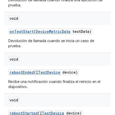
Devolución de llamada cuando finaliza una ejecución de
prueba.
void
on
Test
Start
(
Device
Metric
Data
test
Data)
Devolución de llamada cuando se inicia un caso de
prueba.
void
reboot
Ended
(
ITest
Device
device)
Recibe una notificación cuando finaliza el reinicio en el
dispositivo.
void
reboot
Started
(
ITest
Device
device)