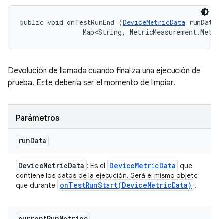
public void onTestRunEnd (
DeviceMetricData
 runData,
                Map<String, MetricMeasurement.Metr
Devolución de llamada cuando finaliza una ejecución de
prueba. Este debería ser el momento de limpiar.
Parámetros
run
Data
Device
Metric
Data
Device
Metric
Data
: Es el
que
contiene los datos de la ejecución. Será el mismo objeto
onTestRunStart(
Device
Metric
Data)
que durante
.
current
Run
Metrics