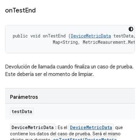
on
Test
End
public void onTestEnd (
DeviceMetricData
 testData, 

                Map<String, MetricMeasurement.Metr
Devolución de llamada cuando finaliza un caso de prueba.
Este debería ser el momento de limpiar.
Parámetros
test
Data
Device
Metric
Data
Device
Metric
Data
: Es el
que
contiene los datos del caso de prueba. Será el mismo
onTestStart(
Device
Metric