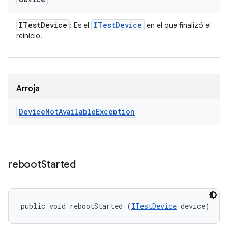
ITest
Device
ITest
Device
: Es el
en el que finalizó el
reinicio.
Arroja
Device
Not
Available
Exception
reboot
Started
public void rebootStarted (
ITestDevice
 device)