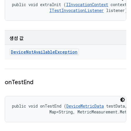
public void extraInit (
IInvocationContext
 context, 
ITestInvocationListener
 listener)
생성 값
Device
Not
Available
Exception
on
Test
End
public void onTestEnd (
DeviceMetricData
 testData, 

                Map<String, MetricMeasurement.Metr