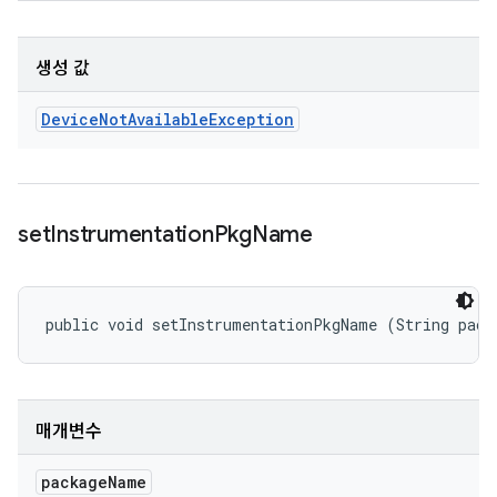
생성 값
Device
Not
Available
Exception
set
Instrumentation
Pkg
Name
public void setInstrumentationPkgName (String pack
매개변수
package
Name