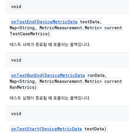
void
on
Test
End
(
Device
Metric
Data
test
Data
,
Map<String
,
Metric
Measurement
.
Metric> current
Test
Case
Metrics)
테스트 사례가 종료될 때 호출되는 콜백입니다.
void
on
Test
Run
End
(
Device
Metric
Data
run
Data
,
Map<String
,
Metric
Measurement
.
Metric> current
Run
Metrics)
테스트 실행이 종료될 때 호출되는 콜백입니다.
void
on
Test
Start
(
Device
Metric
Data
test
Data)