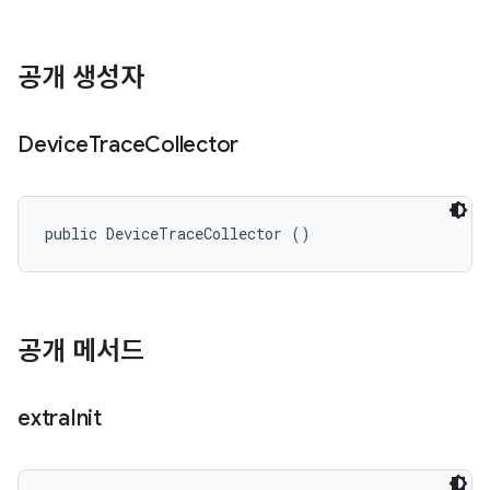
공개 생성자
Device
Trace
Collector
public DeviceTraceCollector ()
공개 메서드
extra
Init