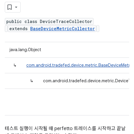
public class DeviceTraceCollector
extends
BaseDeviceMetricCollector
java.lang.Object
↳
com.android.tradefed.device.metric.BaseDeviceMetric
↳
com.android.tradefed.device.metric.DeviceTr
테스트 실행이 시작될 때 perfetto 트레이스를 시작하고 끝날