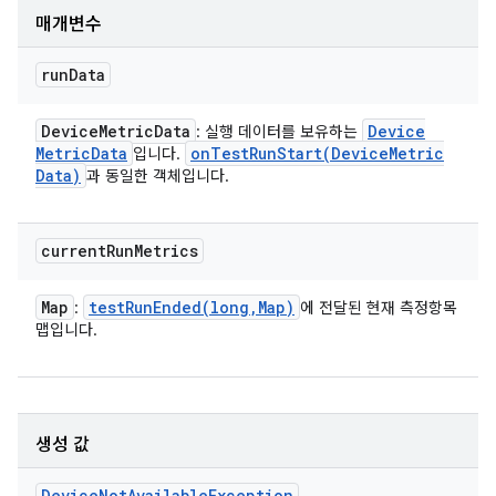
매개변수
run
Data
Device
Metric
Data
Device
: 실행 데이터를 보유하는
Metric
Data
onTestRunStart(
Device
Metric
입니다.
Data)
과 동일한 객체입니다.
current
Run
Metrics
Map
testRunEnded(
long
,
Map)
:
에 전달된 현재 측정항목
맵입니다.
생성 값
Device
Not
Available
Exception