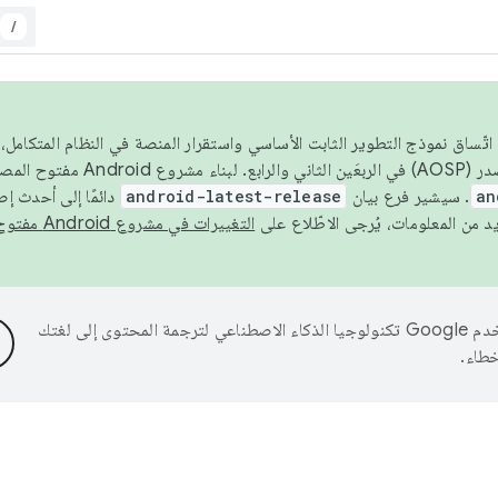
/
 عام 2026، ولضمان اتّساق نموذج التطوير الثابت الأساسي واستقرار المنصة في النظام المت
an
. سيشير فرع بيان
android-latest-release
دائمًا إلى أحدث إ
التغييرات في مشروع Android مفتوح المصدر
تستخدم Google تكنولوجيا الذكاء الاصطناعي لترجمة المحتوى إلى لغتك
خطاء.