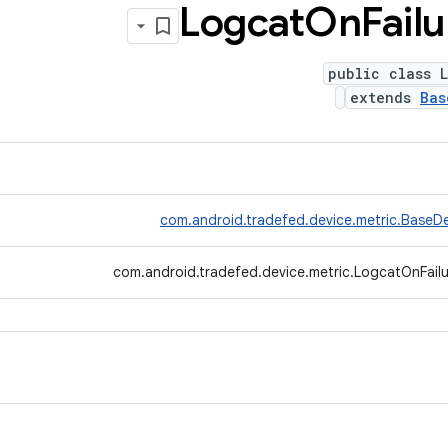
Logcat
On
Failu
public class 
extends
Bas
com.android.tradefed.device.metric.BaseDe
com.android.tradefed.device.metric.LogcatOnFailu