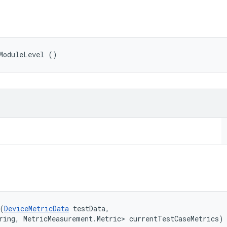
ModuleLevel ()
(
DeviceMetricData
 testData, 

ring, MetricMeasurement.Metric> currentTestCaseMetrics)