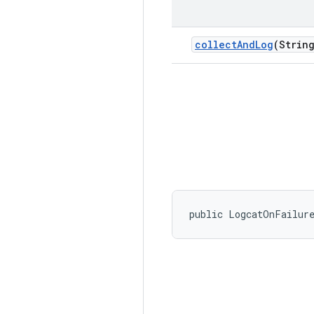
collect
And
Log
(Strin
public LogcatOnFailur