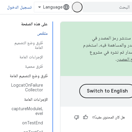
تسجيل الدخول
على هذه الصفحة
ملخّص
كامل، سننشر رمز المصدر في
طُرق وضع التصميم
العامة
صدار تم نشره في مشروع
الإجراءات العامة
.
طُرق محمية
طُرق وضع التصميم العامة
LogcatOnFailure
Collector
الإجراءات العامة
captureModuleL
evel
هل كان المحتوى مفيدًا؟
onTestEnd