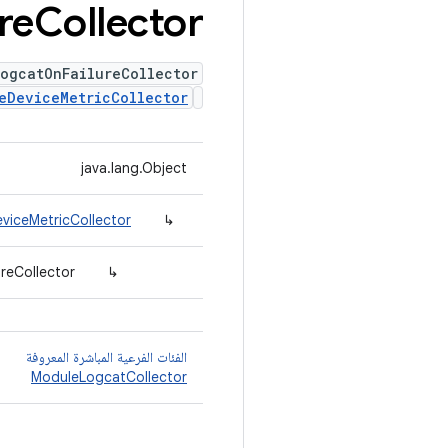
re
Collector
LogcatOnFailureCollector
eDeviceMetricCollector
java.lang.Object
viceMetricCollector
↳
reCollector
↳
الفئات الفرعية المباشرة المعروفة
ModuleLogcatCollector