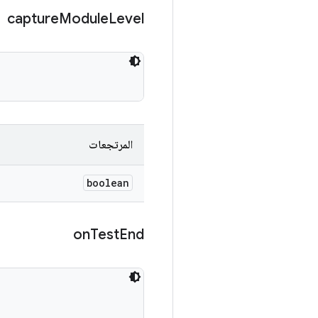
capture
Module
Level
المرتجعات
boolean
on
Test
End