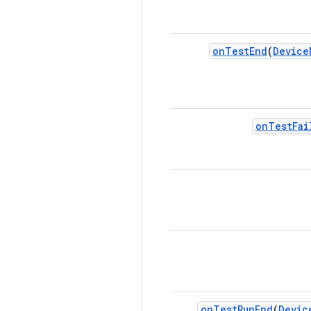
on
Test
End
(
Device
on
Test
Fai
on
Test
Run
End
(
Devic