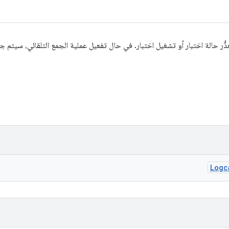
يع ستسجّل logcat عند تعذُّر حالة اختبار أو تشغيل اختبار. في حال تفعيل عملية الجمع التلقائي
Logc