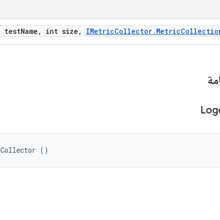
g test
Name
,
int size
,
IMetric
Collector
.
Metric
Collectio
مة
Log
eCollector ()