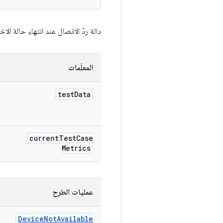
دالة ردّ الاتصال عند انتهاء حالة ا
المعلَمات
test
Data
current
Test
Case
Metrics
عمليات الطرح
Device
Not
Available