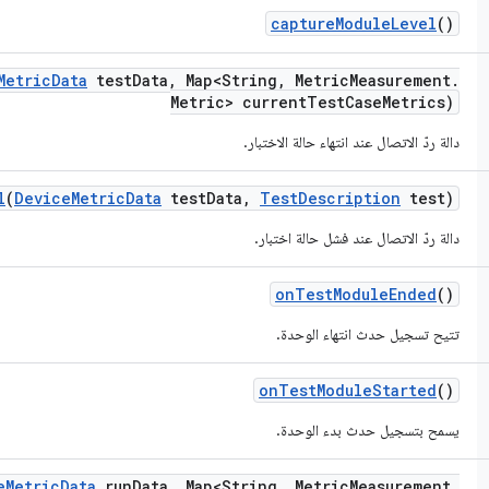
capture
Module
Level
()
Metric
Data
test
Data
,
Map<String
,
Metric
Measurement
.
Metric> current
Test
Case
Metrics)
دالة ردّ الاتصال عند انتهاء حالة الاختبار.
l
(
Device
Metric
Data
test
Data
,
Test
Description
test)
دالة ردّ الاتصال عند فشل حالة اختبار.
on
Test
Module
Ended
()
تتيح تسجيل حدث انتهاء الوحدة.
on
Test
Module
Started
()
يسمح بتسجيل حدث بدء الوحدة.
e
Metric
Data
run
Data
,
Map<String
,
Metric
Measurement
.