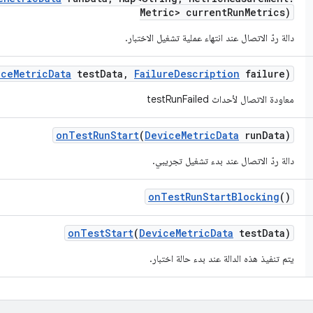
Metric> current
Run
Metrics)
دالة ردّ الاتصال عند انتهاء عملية تشغيل الاختبار.
ice
Metric
Data
test
Data
,
Failure
Description
failure)
معاودة الاتصال لأحداث testRunFailed
on
Test
Run
Start
(
Device
Metric
Data
run
Data)
دالة ردّ الاتصال عند بدء تشغيل تجريبي.
on
Test
Run
Start
Blocking
()
on
Test
Start
(
Device
Metric
Data
test
Data)
يتم تنفيذ هذه الدالة عند بدء حالة اختبار.