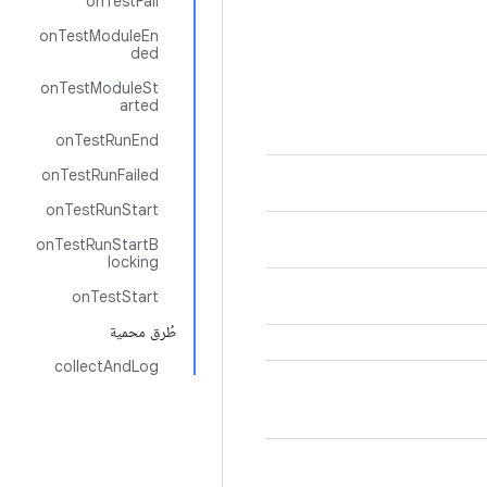
onTestFail
onTestModuleEn
ded
onTestModuleSt
arted
onTestRunEnd
onTestRunFailed
onTestRunStart
onTestRunStartB
locking
onTestStart
طُرق محمية
collectAndLog