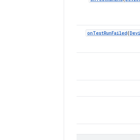
on
Test
Run
Failed
(
Dev