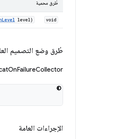
طُرق محمية
n
Level
level)
void
طُرق وضع التصميم العا
cat
On
Failure
Collector
الإجراءات العامة