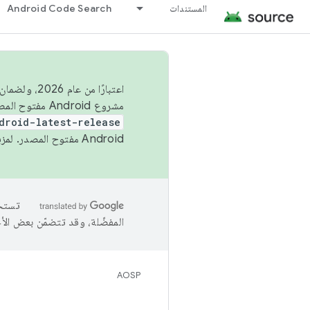
المستندات
Android Code Search
اعتبارًا من
مشروع Android مفتوح المصدر (AOSP) في الربعَين الثاني والرابع. لبناء مشروع Android مفتوح المصدر والمساهمة فيه، استخدِم
droid-latest-release
Android مفتوح المصدر. لمزيد من المعلومات، يُرجى الاطّلاع على
المفضّلة، وقد تتضمّن بعض الأ
AOSP