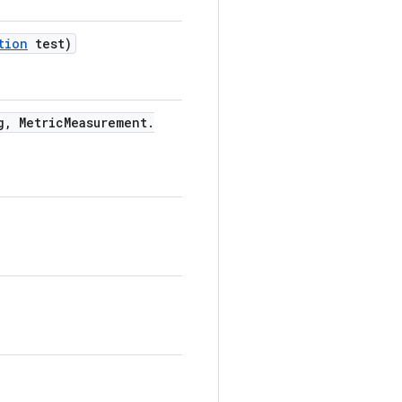
tion
test)
g
,
Metric
Measurement
.