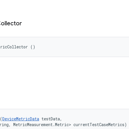
ollector
tricCollector ()
(
DeviceMetricData
 testData, 

ring, MetricMeasurement.Metric> currentTestCaseMetrics)