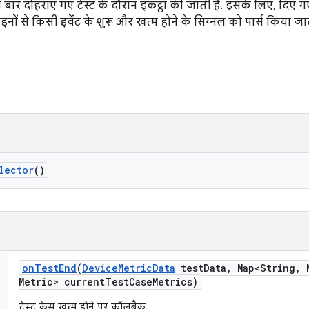
बार दोहराए गए टेस्ट के दौरान इकट्ठा की जाती है. इसके लिए, दिए गए
नों से किसी इवेंट के शुरू और खत्म होने के सिग्नल को पार्स किया जात
lector
()
on
Test
End
(
Device
Metric
Data
test
Data
,
Map<String
,
M
Metric> current
Test
Case
Metrics)
टेस्ट केस खत्म होने पर कॉलबैक.