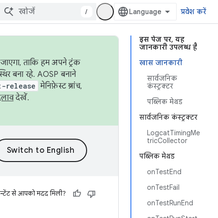
/
प्रवेश करें
इस पेज पर, यह
जानकारी उपलब्ध है
जाएगा, ताकि हम अपने ट्रंक
खास जानकारी
स्थिर बना रहे. AOSP बनाने
सार्वजनिक
t-release
मेनिफ़ेस्ट ब्रांच,
कंस्ट्रक्टर
दलाव
देखें.
पब्लिक मेथड
सार्वजनिक कंस्ट्रक्टर
LogcatTimingMe
tricCollector
पब्लिक मेथड
onTestEnd
onTestFail
न्टेंट से आपको मदद मिली?
onTestRunEnd