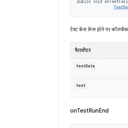
public void onTestFai
TestDe
टेस्ट केस फ़ेल होने पर कॉलबैक
पैरामीटर
test
Data
test
on
Test
Run
End