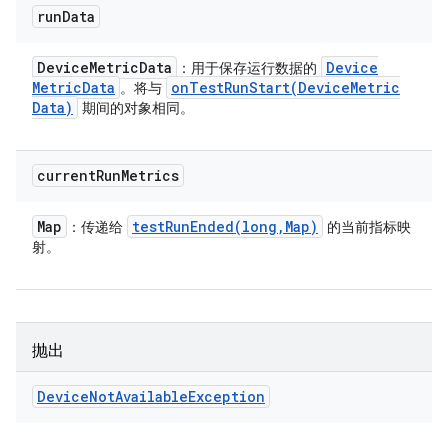
run
Data
Device
Metric
Data
Device
：用于保存运行数据的
Metric
Data
onTestRunStart(
Device
Metric
。将与
Data)
期间的对象相同。
current
Run
Metrics
Map
testRunEnded(
long
,
Map)
：传递给
的当前指标映
射。
抛出
Device
Not
Available
Exception