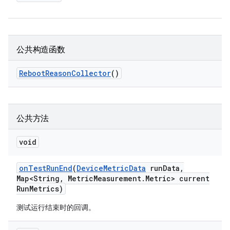
公共构造函数
Reboot
Reason
Collector
()
公共方法
void
on
Test
Run
End
(
Device
Metric
Data
run
Data
,
Map<String
,
Metric
Measurement
.
Metric> current
Run
Metrics)
测试运行结束时的回调。