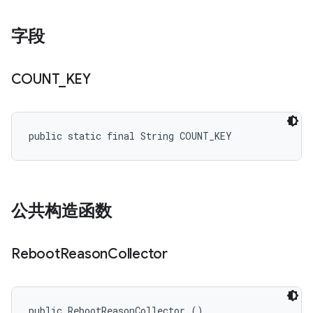
字段
COUNT
_
KEY
public static final String COUNT_KEY
公共构造函数
Reboot
Reason
Collector
public RebootReasonCollector ()