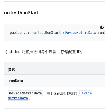
on
Test
Run
Start
public void onTestRunStart (
DeviceMetricData
 runDa
将 statsd 配置推送到每个设备并存储配置 ID。
参数
run
Data
Device
Metric
Data
Device
：用于保存运行数据的
Metric
Data
。