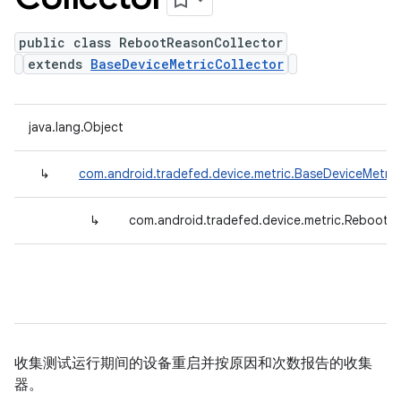
public class RebootReasonCollector
extends
BaseDeviceMetricCollector
java.lang.Object
↳
com.android.tradefed.device.metric.BaseDeviceMetric
↳
com.android.tradefed.device.metric.RebootR
收集测试运行期间的设备重启并按原因和次数报告的收集
器。