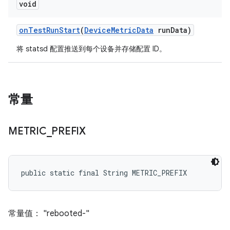
void
on
Test
Run
Start
(
Device
Metric
Data
run
Data)
将 statsd 配置推送到每个设备并存储配置 ID。
常量
METRIC
_
PREFIX
public static final String METRIC_PREFIX
常量值： "rebooted-"