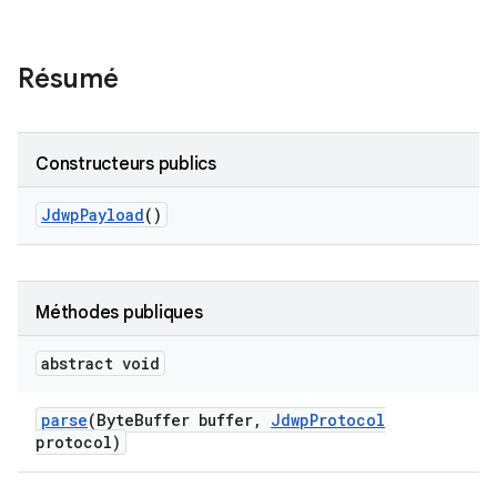
Résumé
Constructeurs publics
Jdwp
Payload
()
Méthodes publiques
abstract void
parse
(Byte
Buffer buffer
,
Jdwp
Protocol
protocol)