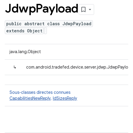
Jdwp
Payload
public abstract class JdwpPayload
extends Object
java.lang.Object
↳
com.android.tradefed.device.server.jdwp.JdwpPayloa
Sous-classes directes connues
CapabilitiesNewReply
,
IdSizesReply