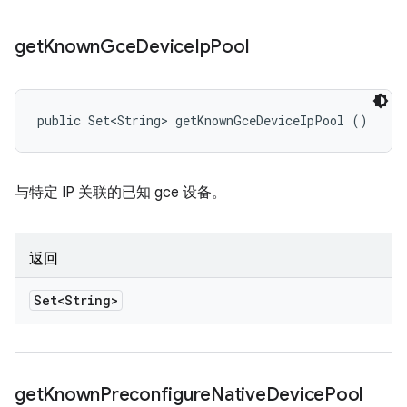
get
Known
Gce
Device
Ip
Pool
public Set<String> getKnownGceDeviceIpPool ()
与特定 IP 关联的已知 gce 设备。
返回
Set<String>
get
Known
Preconfigure
Native
Device
Pool