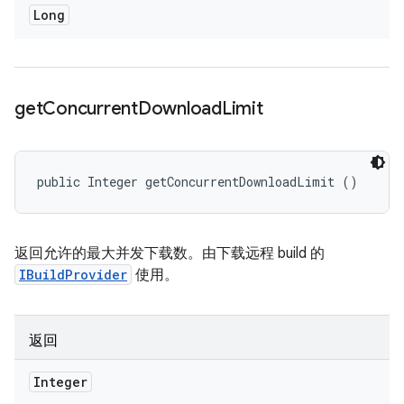
Long
get
Concurrent
Download
Limit
public Integer getConcurrentDownloadLimit ()
返回允许的最大并发下载数。由下载远程 build 的
IBuildProvider
使用。
返回
Integer