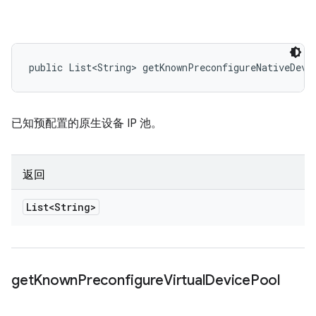
public List<String> getKnownPreconfigureNativeDevi
已知预配置的原生设备 IP 池。
返回
List<String>
get
Known
Preconfigure
Virtual
Device
Pool