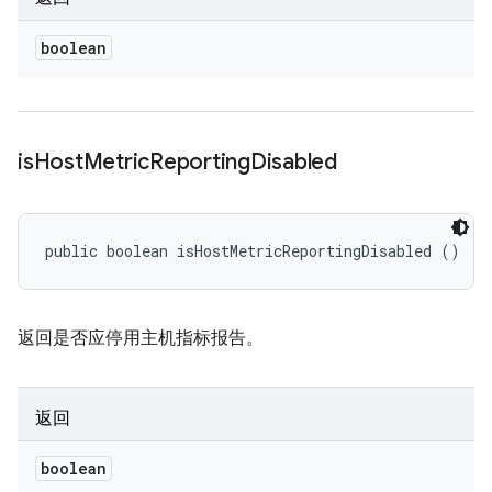
boolean
is
Host
Metric
Reporting
Disabled
public boolean isHostMetricReportingDisabled ()
返回是否应停用主机指标报告。
返回
boolean