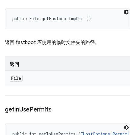
public File getFastbootTmpDir ()
返回 fastboot 应使用的临时文件夹的路径。
返回
File
get
In
Use
Permits
public int getInUsePermits (
IHostOptions.PermitLi