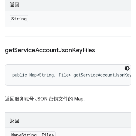
返回
String
get
Service
Account
Json
Key
Files
public Map<String, File> getServiceAccountJsonKeyF
返回服务账号 JSON 密钥文件的 Map。
返回
Map<String
,
File>