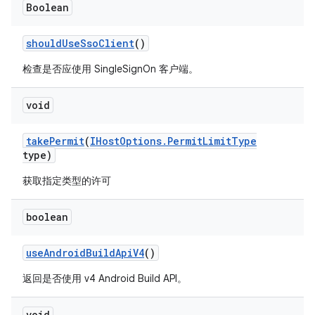
Boolean
should
Use
Sso
Client
()
检查是否应使用 SingleSignOn 客户端。
void
take
Permit
(
IHost
Options
.
Permit
Limit
Type
type)
获取指定类型的许可
boolean
use
Android
Build
Api
V4
()
返回是否使用 v4 Android Build API。
void