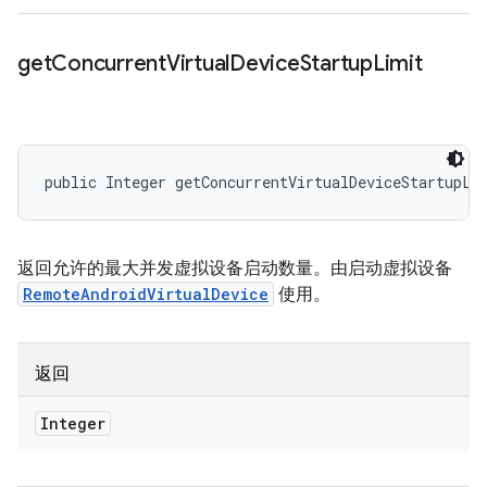
get
Concurrent
Virtual
Device
Startup
Limit
public Integer getConcurrentVirtualDeviceStartupLi
返回允许的最大并发虚拟设备启动数量。由启动虚拟设备
RemoteAndroidVirtualDevice
使用。
返回
Integer