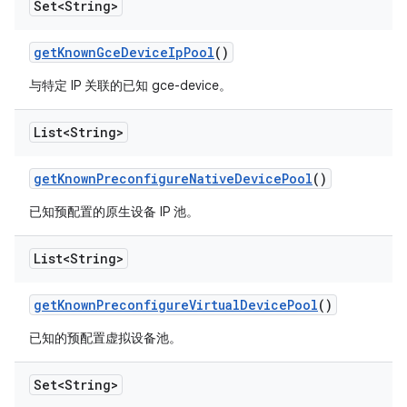
Set<String>
get
Known
Gce
Device
Ip
Pool
()
与特定 IP 关联的已知 gce-device。
List<String>
get
Known
Preconfigure
Native
Device
Pool
()
已知预配置的原生设备 IP 池。
List<String>
get
Known
Preconfigure
Virtual
Device
Pool
()
已知的预配置虚拟设备池。
Set<String>