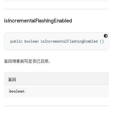
is
Incremental
Flashing
Enabled
public boolean isIncrementalFlashingEnabled ()
返回增量刷写是否已启用。
返回
boolean