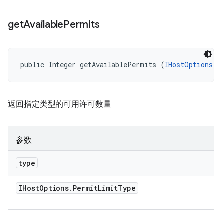
get
Available
Permits
public Integer getAvailablePermits (
IHostOptions.P
返回指定类型的可用许可数量
参数
type
IHost
Options
.
Permit
Limit
Type