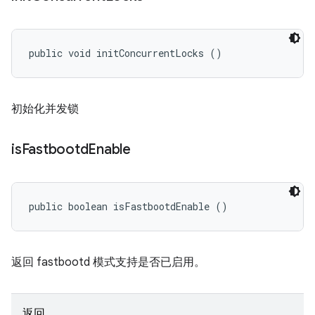
public void initConcurrentLocks ()
初始化并发锁
is
Fastbootd
Enable
public boolean isFastbootdEnable ()
返回 fastbootd 模式支持是否已启用。
返回