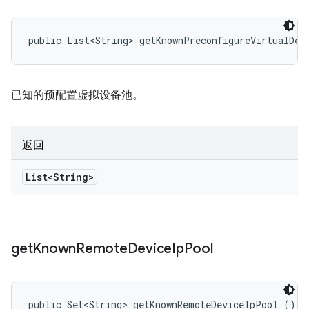
public List<String> getKnownPreconfigureVirtualDev
已知的预配置虚拟设备池。
返回
List<String>
get
Known
Remote
Device
Ip
Pool
public Set<String> getKnownRemoteDeviceIpPool ()