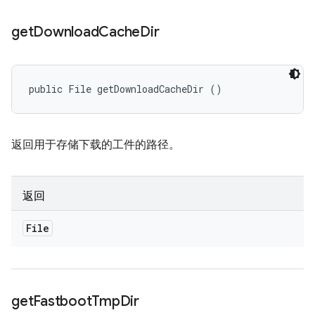
get
Download
Cache
Dir
public File getDownloadCacheDir ()
返回用于存储下载的工件的路径。
返回
File
get
Fastboot
Tmp
Dir