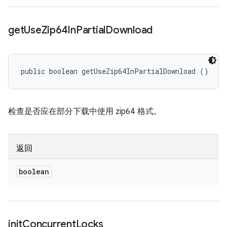
get
Use
Zip64In
Partial
Download
public boolean getUseZip64InPartialDownload ()
检查是否应在部分下载中使用 zip64 格式。
返回
boolean
init
Concurrent
Locks