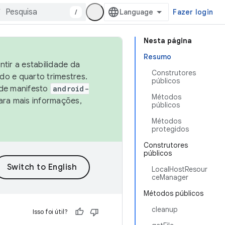
/
Fazer login
Nesta página
Resumo
tir a estabilidade da
Construtores
o e quarto trimestres.
públicos
 de manifesto
android-
Métodos
ara mais informações,
públicos
Métodos
protegidos
Construtores
públicos
LocalHostResour
ceManager
Métodos públicos
cleanup
Isso foi útil?