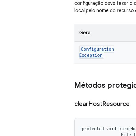
configuração deve fazer o 
local pelo nome do recurso 
Gera
Configuration
Exception
Métodos protegi
clear
Host
Resource
protected void clearHo
                File 