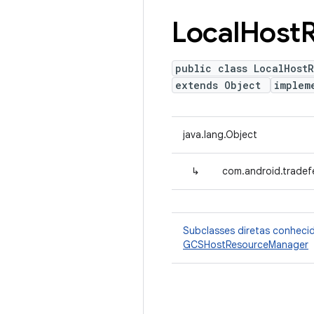
Local
Host
public class LocalHost
extends Object
implem
java.lang.Object
↳
com.android.trade
Subclasses diretas conheci
GCSHostResourceManager