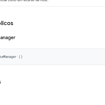
local como um recurso de host.
licos
anager
ceManager ()
s