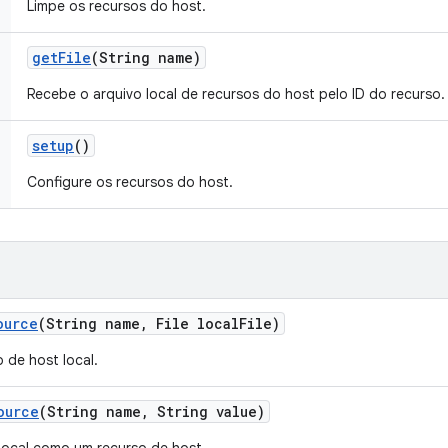
Limpe os recursos do host.
get
File
(String name)
Recebe o arquivo local de recursos do host pelo ID do recurso.
setup
()
Configure os recursos do host.
ource
(String name
,
File local
File)
 de host local.
ource
(String name
,
String value)