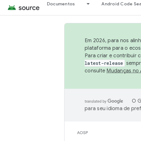
Documentos
Android Code Se
Em 2026, para nos alin
plataforma para o ecos
Para criar e contribuir
latest-release
sempre
consulte
Mudanças no
O G
para seu idioma de pre
AOSP