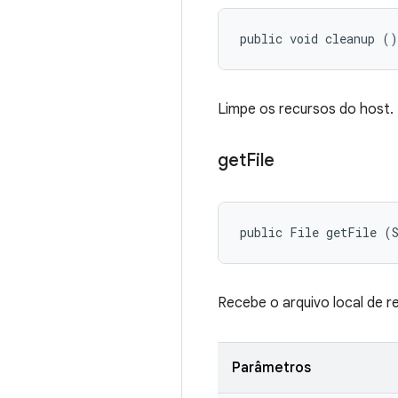
public void cleanup ()
Limpe os recursos do host.
get
File
public File getFile (
Recebe o arquivo local de r
Parâmetros