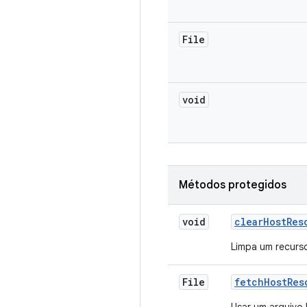
File
void
Métodos protegidos
void
clear
Host
Res
Limpa um recurso
File
fetch
Host
Res