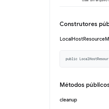
Usar um arquivo 
Construtores púb
Local
Host
Resource
M
public LocalHostResour
Métodos público
cleanup