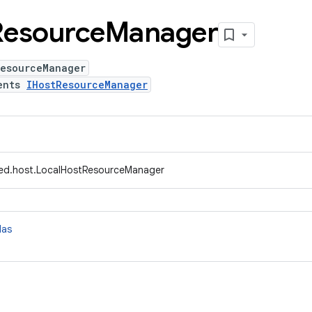
Resource
Manager
ResourceManager
ents
IHostResourceManager
fed.host.LocalHostResourceManager
das