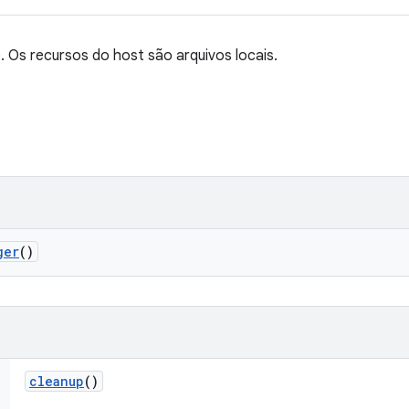
 Os recursos do host são arquivos locais.
ger
()
cleanup
()