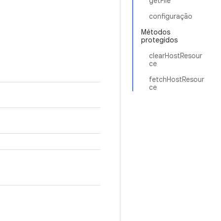
getFile
configuração
Métodos
protegidos
clearHostResour
ce
fetchHostResour
ce