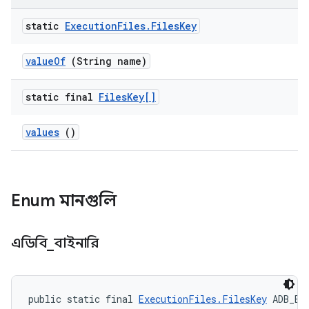
static
Execution
Files
.
Files
Key
value
Of
(String name)
static final
Files
Key[]
values
()
Enum মানগুলি
এডিবি
_
বাইনারি
public static final 
ExecutionFiles.FilesKey
 ADB_BI