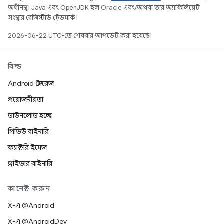
অধীনস্থ। Java এবং OpenJDK হল Oracle এবং/অথবা তার অ্যাফিলিয়েট
সংস্থার রেজিস্টার্ড ট্রেডমার্ক।
2026-06-22 UTC-তে শেষবার আপডেট করা হয়েছে।
বিল্ড
Android স্টোরেজ
প্রয়োজনীয়তা
ডাউনলোড হচ্ছে
প্রিভিউ বাইনারি
ফ্যাক্টরি ইমেজ
ড্রাইভার বাইনারি
কানেক্ট করুন
X-এ @Android
X-এ @AndroidDev