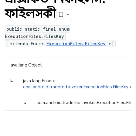
ফাইলসকী
public static final enum
ExecutionFiles.FilesKey
extends Enum<
ExecutionFiles.FilesKey
>
java.lang.Object
↳
java.lang.Enum<
com.android.tradefed.invoker.ExecutionFiles.FilesKey
>
↳
com.android.tradefed.invoker.ExecutionFiles.Files