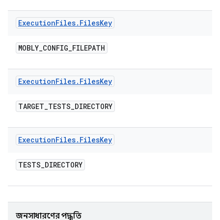
Execution
Files
.
Files
Key
MOBLY
_
CONFIG
_
FILEPATH
Execution
Files
.
Files
Key
TARGET
_
TESTS
_
DIRECTORY
Execution
Files
.
Files
Key
TESTS
_
DIRECTORY
জনসাধারণের পদ্ধতি