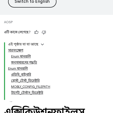
AOSP
এটি কাজে লেগেছে?
এই পৃষ্ঠায় যা যা আছে
সারসংক্ষেপ
Enum মানগুলি
জনসাধারণের পদ্ধতি
Enum মানগুলি
এডিবি_বাইনারি
হোস্ট_টেস্ট_ডিরেক্টরি
MOBLY_CONFIG_FILEPATH
টার্গেট_টেস্টস_ডিরেক্টরি
এক্সিকিউশনফাইলস
.