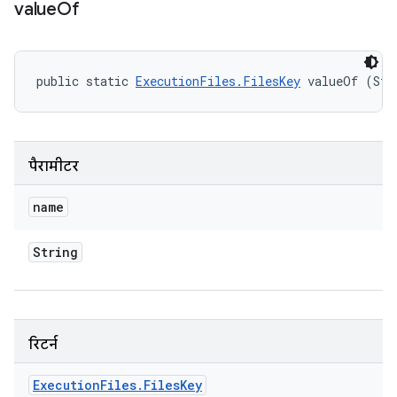
value
Of
public static 
ExecutionFiles.FilesKey
 valueOf (Str
पैरामीटर
name
String
रिटर्न
Execution
Files
.
Files
Key