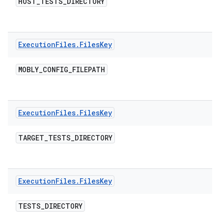
HOST
_
TESTS
_
DIRECTORY
Execution
Files
.
Files
Key
MOBLY
_
CONFIG
_
FILEPATH
Execution
Files
.
Files
Key
TARGET
_
TESTS
_
DIRECTORY
Execution
Files
.
Files
Key
TESTS
_
DIRECTORY