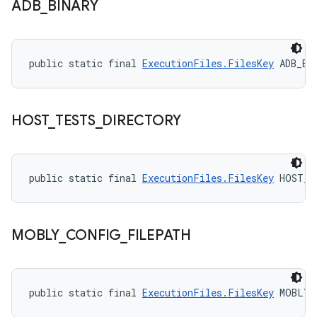
ADB
_
BINARY
public static final 
ExecutionFiles.FilesKey
 ADB_BI
HOST
_
TESTS
_
DIRECTORY
public static final 
ExecutionFiles.FilesKey
 HOST_T
MOBLY
_
CONFIG
_
FILEPATH
public static final 
ExecutionFiles.FilesKey
 MOBLY_