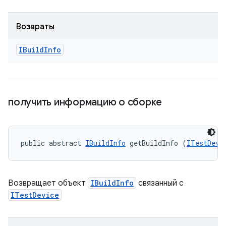
Возвраты
IBuild
Info
получить информацию о сборке
public abstract 
IBuildInfo
 getBuildInfo (
ITestDevi
Возвращает объект
IBuildInfo
связанный с
ITestDevice