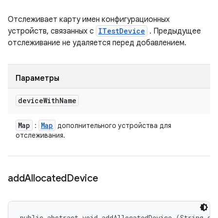
Отслеживает карту имен конфигурационных
устройств, связанных с
ITestDevice
. Предыдущее
отслеживание не удаляется перед добавлением.
Параметры
device
With
Name
Map
Map
:
дополнительного устройства для
отслеживания.
add
Allocated
Device
public abstract void addAllocatedDevice (String dev