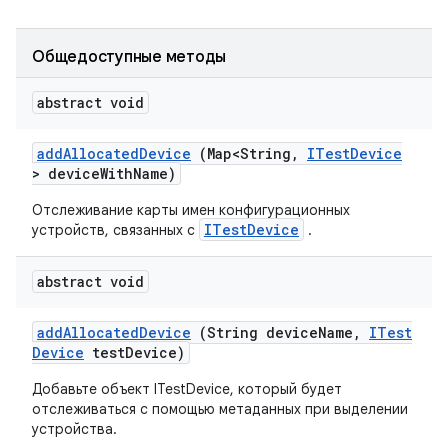
Общедоступные методы
abstract void
add
Allocated
Device
(Map<String
,
ITest
Device
> device
With
Name)
Отслеживание карты имен конфигурационных
ITestDevice
устройств, связанных с
.
abstract void
add
Allocated
Device
(String device
Name
,
ITest
Device
test
Device)
Добавьте объект ITestDevice, который будет
отслеживаться с помощью метаданных при выделении
устройства.