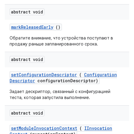
abstract void
mark
Released
Early
()
Обратите внимание, что устройства поступают в
продажу раньше запланированного срока.
abstract void
set
Configuration
Descriptor
(
Configuration
Descriptor
configuration
Descriptor)
Задает дескриптор, связанный с конфигурацией
теста, которая запустила выполнение.
abstract void
set
Module
Invocation
Context
(
IInvocation