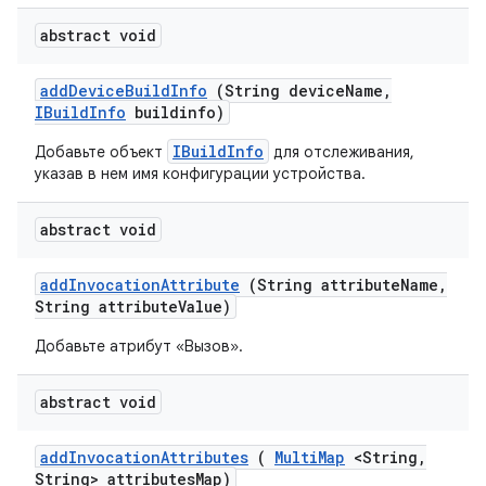
abstract void
add
Device
Build
Info
(String device
Name
,
IBuild
Info
buildinfo)
IBuildInfo
Добавьте объект
для отслеживания,
указав в нем имя конфигурации устройства.
abstract void
add
Invocation
Attribute
(String attribute
Name
,
String attribute
Value)
Добавьте атрибут «Вызов».
abstract void
add
Invocation
Attributes
(
Multi
Map
<String
,
String> attributes
Map)