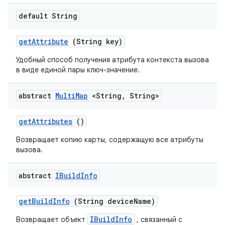
default String
get
Attribute
(String key)
Удобный способ получения атрибута контекста вызова
в виде единой пары ключ-значение.
abstract
Multi
Map
<String
,
String>
get
Attributes
()
Возвращает копию карты, содержащую все атрибуты
вызова.
abstract
IBuild
Info
get
Build
Info
(String device
Name)
IBuildInfo
Возвращает объект
, связанный с