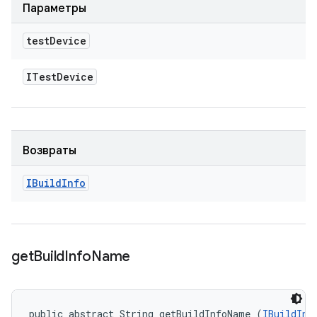
Параметры
test
Device
ITest
Device
Возвраты
IBuild
Info
get
Build
Info
Name
public abstract String getBuildInfoName (
IBuildInf