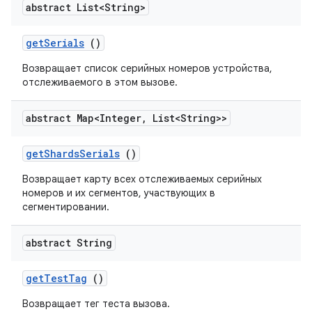
abstract List<String>
get
Serials
()
Возвращает список серийных номеров устройства,
отслеживаемого в этом вызове.
abstract Map<Integer
,
List<String>>
get
Shards
Serials
()
Возвращает карту всех отслеживаемых серийных
номеров и их сегментов, участвующих в
сегментировании.
abstract String
get
Test
Tag
()
Возвращает тег теста вызова.