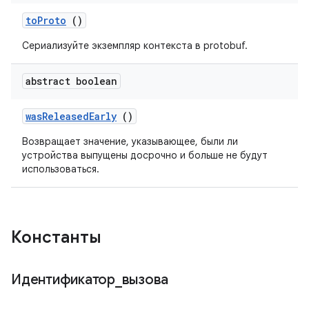
to
Proto
()
Сериализуйте экземпляр контекста в protobuf.
abstract boolean
was
Released
Early
()
Возвращает значение, указывающее, были ли
устройства выпущены досрочно и больше не будут
использоваться.
Константы
Идентификатор
_
вызова