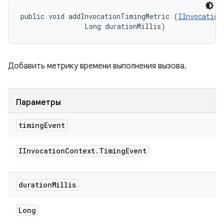
public void addInvocationTimingMetric (
IInvocation
                Long durationMillis)
Добавить метрику времени выполнения вызова.
Параметры
timing
Event
IInvocation
Context
.
Timing
Event
duration
Millis
Long