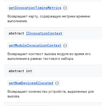
get
Invocation
Timing
Metrics
()
Возвращает карту, содержащую метрики времени
выполнения.
abstract
IInvocation
Context
get
Module
Invocation
Context
()
Возвращает контекст вызова модуля во время его
выполнения в рамках тестового набора.
abstract int
get
Num
Devices
Allocated
()
Возвращает количество устройств, выделенных для
вызова.