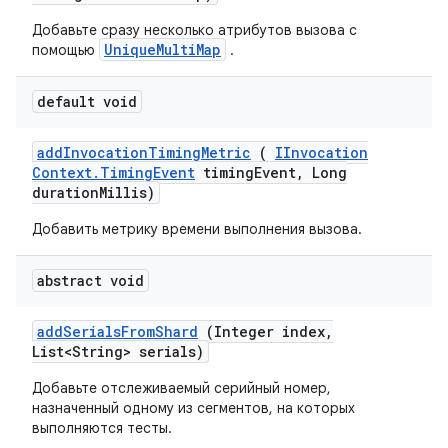
Добавьте сразу несколько атрибутов вызова с
UniqueMultiMap
помощью
.
default void
add
Invocation
Timing
Metric
(
IInvocation
Context
.
Timing
Event
timing
Event
,
Long
duration
Millis)
Добавить метрику времени выполнения вызова.
abstract void
add
Serials
From
Shard
(Integer index
,
List<String> serials)
Добавьте отслеживаемый серийный номер,
назначенный одному из сегментов, на которых
выполняются тесты.