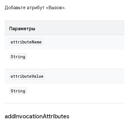
Добавьте атрибут «Вызов».
Параметры
attribute
Name
String
attribute
Value
String
add
Invocation
Attributes