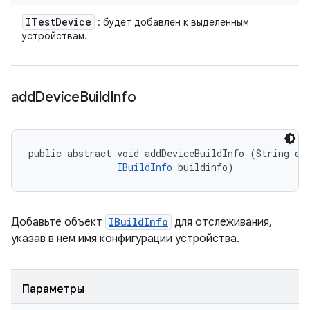
ITest
Device
: будет добавлен к выделенным
устройствам.
add
Device
Build
Info
public abstract void addDeviceBuildInfo (String dev
IBuildInfo
 buildinfo)
Добавьте объект
IBuildInfo
для отслеживания,
указав в нем имя конфигурации устройства.
Параметры