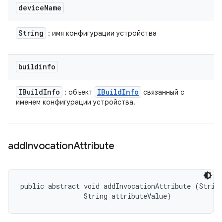
device
Name
String
: имя конфигурации устройства
buildinfo
IBuild
Info
IBuild
Info
: объект
связанный с
именем конфигурации устройства.
add
Invocation
Attribute
public abstract void addInvocationAttribute (String
                String attributeValue)