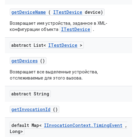
get
Device
Name
(
ITest
Device
device)
Возвращает имя устройства, заданное в XML-
ITestDevice
конфигурации объекта
.
abstract List<
ITest
Device
>
get
Devices
()
Возвращает все выделенные устройства,
отслеживаемые для этого вызова.
abstract String
get
Invocation
Id
()
default Map<
IInvocation
Context
.
Timing
Event
,
Long>