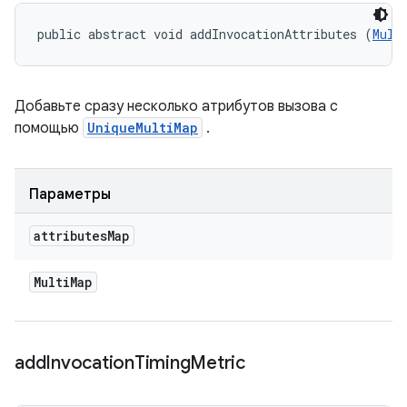
public abstract void addInvocationAttributes (
Mult
Добавьте сразу несколько атрибутов вызова с
помощью
UniqueMultiMap
.
Параметры
attributes
Map
Multi
Map
add
Invocation
Timing
Metric