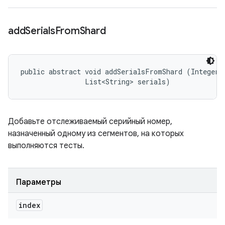
add
Serials
From
Shard
public abstract void addSerialsFromShard (Integer i
                List<String> serials)
Добавьте отслеживаемый серийный номер,
назначенный одному из сегментов, на которых
выполняются тесты.
Параметры
index