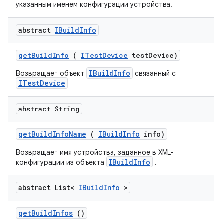
указанным именем конфигурации устройства.
abstract
IBuild
Info
get
Build
Info
(
ITest
Device
test
Device)
IBuildInfo
Возвращает объект
связанный с
ITestDevice
abstract String
get
Build
Info
Name
(
IBuild
Info
info)
Возвращает имя устройства, заданное в XML-
IBuildInfo
конфигурации из объекта
.
abstract List<
IBuild
Info
>
get
Build
Infos
()