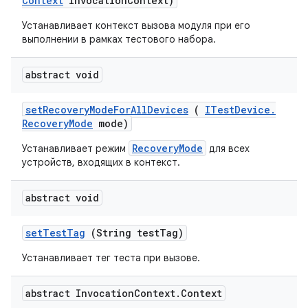
Context
invocation
Context)
Устанавливает контекст вызова модуля при его
выполнении в рамках тестового набора.
abstract void
set
Recovery
Mode
For
All
Devices
(
ITest
Device
.
Recovery
Mode
mode)
RecoveryMode
Устанавливает режим
для всех
устройств, входящих в контекст.
abstract void
set
Test
Tag
(String test
Tag)
Устанавливает тег теста при вызове.
abstract Invocation
Context
.
Context