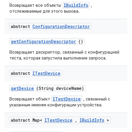
IBuildInfo
Возвращает все объекты
,
отслеживаемые для этого вызова.
abstract
Configuration
Descriptor
get
Configuration
Descriptor
()
Возвращает дескриптор, связанный с конфигурацией
теста, которая запустила выполнение запроса.
abstract
ITest
Device
get
Device
(String device
Name)
ITestDevice
Возвращает объект
, связанный с
указанным именем конфигурации устройства.
abstract Map<
ITest
Device
,
IBuild
Info
>