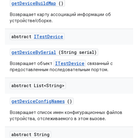
get
Device
Build
Map
()
Возвращает карту ассоциаций информации об
устройстве/сборке.
abstract
ITest
Device
get
Device
By
Serial
(String serial)
ITestDevice
Возвращает объект
связанный с
предоставленным последовательным портом.
abstract List<String>
get
Device
Config
Names
()
Возвращает список имен конфигурационных файлов
устройства, отслеживаемого в этом вызове.
abstract String