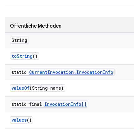
Öffentliche Methoden
String
to
String
()
static
Current
Invocation
.
Invocation
Info
value
Of
(String name)
static final
Invocation
Info[]
values
()