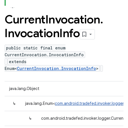
Current
Invocation
.
Invocation
Info
public static final enum
CurrentInvocation.InvocationInfo
extends
Enum<
CurrentInvocation.InvocationInfo
>
java.lang.Object
↳
java.lang.Enum<
com.android.tradefed.invoker.logger.C
↳
com.android.tradefed.invoker.logger.CurrentI