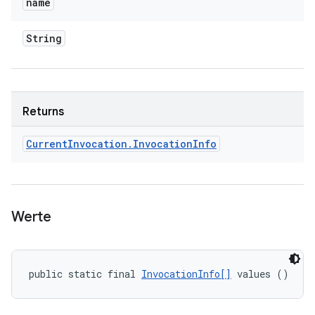
name
String
Returns
Current
Invocation
.
Invocation
Info
Werte
public static final 
InvocationInfo[]
 values ()