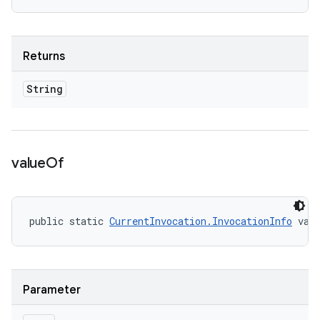
Returns
String
value
Of
public static 
CurrentInvocation.InvocationInfo
 val
Parameter