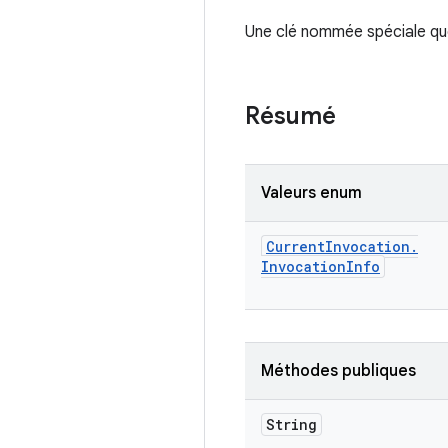
Une clé nommée spéciale que
Résumé
Valeurs enum
Current
Invocation
.
Invocation
Info
Méthodes publiques
String