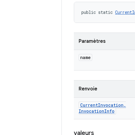
public static 
CurrentI
Paramètres
name
Renvoie
Current
Invocation
.
Invocation
Info
valeurs