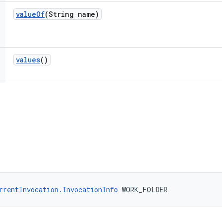
value
Of
(String name)
values
()
rrentInvocation.InvocationInfo
 WORK_FOLDER