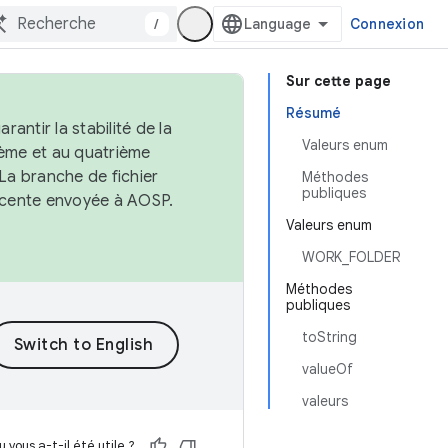
/
Connexion
Sur cette page
Résumé
antir la stabilité de la
Valeurs enum
ème et au quatrième
 La branche de fichier
Méthodes
publiques
récente envoyée à AOSP.
Valeurs enum
WORK_FOLDER
Méthodes
publiques
toString
valueOf
valeurs
 vous a-t-il été utile ?