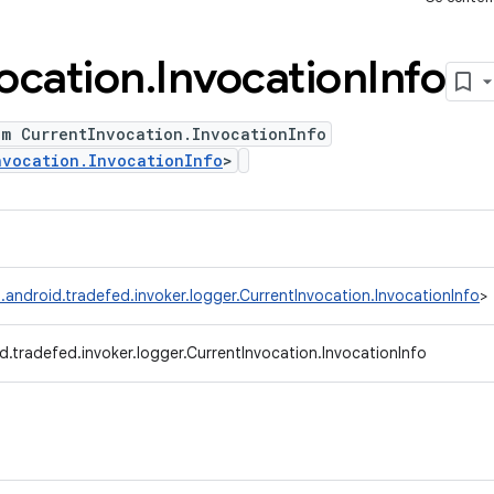
ocation
.
Invocation
Info
um CurrentInvocation.InvocationInfo
nvocation.InvocationInfo
>
.android.tradefed.invoker.logger.CurrentInvocation.InvocationInfo
>
.tradefed.invoker.logger.CurrentInvocation.InvocationInfo