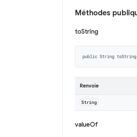
Méthodes publiq
to
String
public String toString
Renvoie
String
value
Of