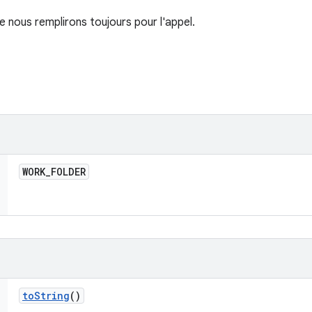
 nous remplirons toujours pour l'appel.
WORK
_
FOLDER
to
String
()