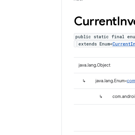
Current
Inv
public static final en
extends Enum<
CurrentI
java.lang.Object
↳
java.lang.Enum<
com
↳
com.android