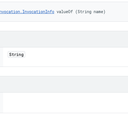
nvocation.InvocationInfo
 valueOf (String name)
String