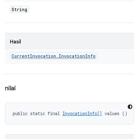
String
Hasil
Current
Invocation
.
Invocation
Info
nilai
public static final 
InvocationInfo[]
 values ()