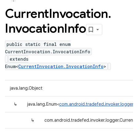
Current
Invocation
.
Invocation
Info
public static final enum
CurrentInvocation.InvocationInfo
extends
Enum<
CurrentInvocation.InvocationInfo
>
java.lang.Object
↳
java.lang.Enum<
com.android.tradefed.invoker.logger.C
↳
com.android.tradefed.invoker.logger.CurrentI