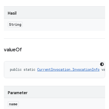
Hasil
String
value
Of
public static 
CurrentInvocation.InvocationInfo
 val
Parameter
name