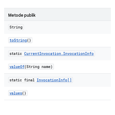
Metode publik
String
to
String
()
static
Current
Invocation
.
Invocation
Info
value
Of
(String name)
static final
Invocation
Info[]
values
()