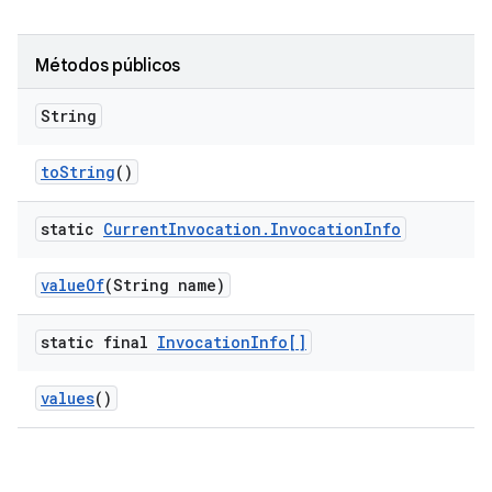
Métodos públicos
String
to
String
()
static
Current
Invocation
.
Invocation
Info
value
Of
(String name)
static final
Invocation
Info[]
values
()