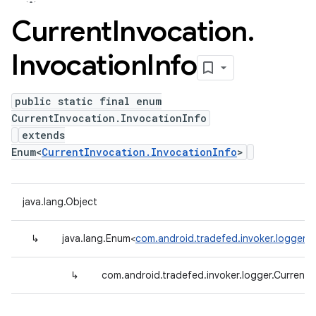
Current
Invocation
.
Invocation
Info
public static final enum
CurrentInvocation.InvocationInfo
extends
Enum<
CurrentInvocation.InvocationInfo
>
java.lang.Object
↳
java.lang.Enum<
com.android.tradefed.invoker.logger.C
↳
com.android.tradefed.invoker.logger.CurrentI