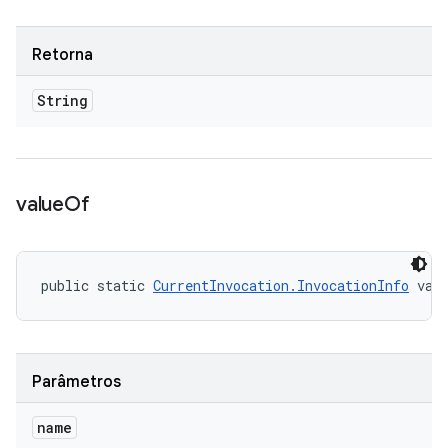
Retorna
String
value
Of
public static 
CurrentInvocation.InvocationInfo
 val
Parâmetros
name