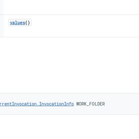
values
()
rrentInvocation.InvocationInfo
 WORK_FOLDER