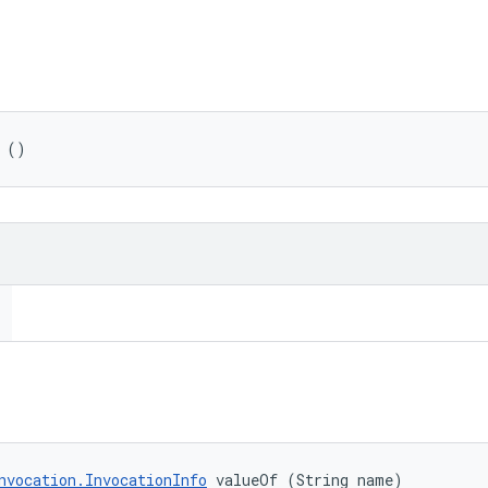
 ()
nvocation.InvocationInfo
 valueOf (String name)