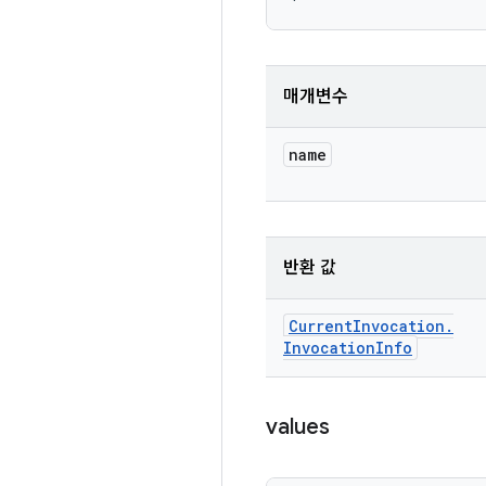
매개변수
name
반환 값
Current
Invocation
.
Invocation
Info
values