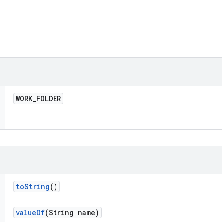
WORK
_
FOLDER
to
String
()
value
Of
(String name)