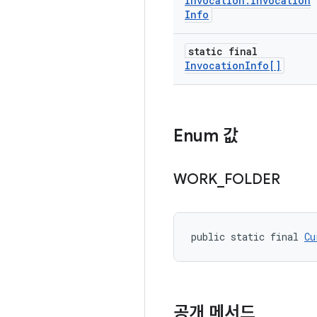
Invocation
.
Invocation
Info
static final
Invocation
Info[]
Enum 값
WORK
_
FOLDER
public static final 
Cu
공개 메서드