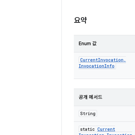
요약
Enum 값
Current
Invocation
.
Invocation
Info
공개 메서드
String
static
Current