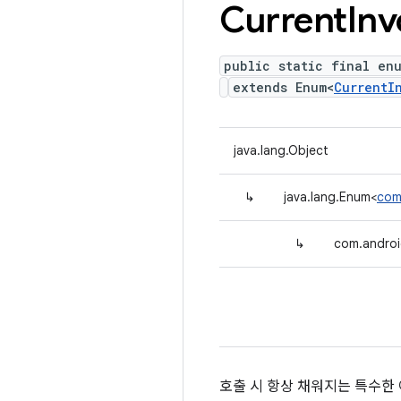
Current
Inv
public static final en
extends Enum<
CurrentI
java.lang.Object
↳
java.lang.Enum<
com
↳
com.android
호출 시 항상 채워지는 특수한