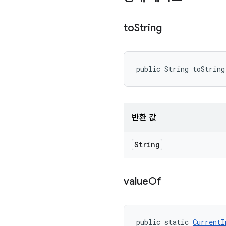
to
String
public String toString
반환 값
String
value
Of
public static 
CurrentI