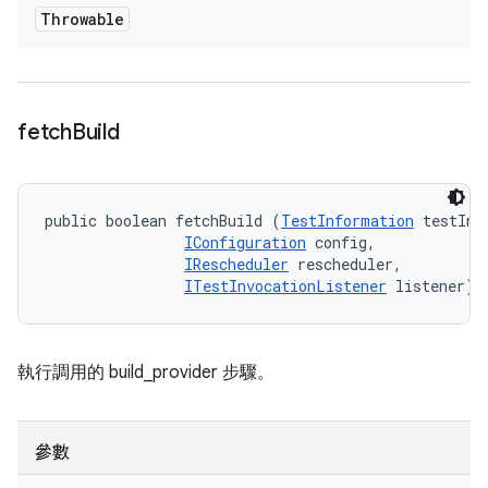
Throwable
fetch
Build
public boolean fetchBuild (
TestInformation
 testInfo
IConfiguration
 config, 

IRescheduler
 rescheduler, 

ITestInvocationListener
 listener)
執行調用的 build_provider 步驟。
參數