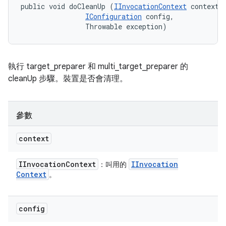
public void doCleanUp (
IInvocationContext
 context, 
IConfiguration
 config, 

                Throwable exception)
執行 target_preparer 和 multi_target_preparer 的
cleanUp 步驟。裝置是否會清理。
參數
context
IInvocation
Context
IInvocation
：叫用的
Context
。
config