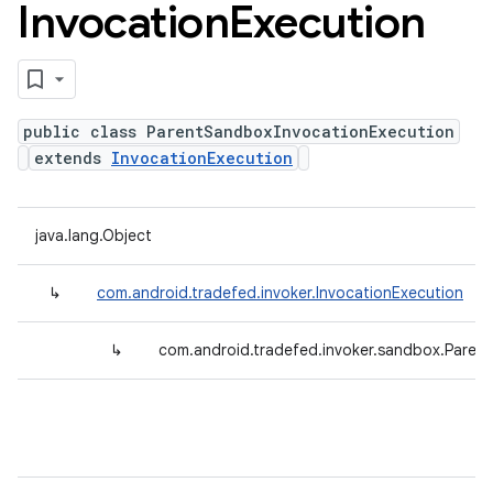
Invocation
Execution
public class ParentSandboxInvocationExecution
extends
InvocationExecution
java.lang.Object
↳
com.android.tradefed.invoker.InvocationExecution
↳
com.android.tradefed.invoker.sandbox.Paren