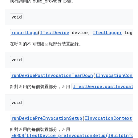
執行調用的 build_provider 步驟。
void
report
Logs
(
ITest
Device
device
,
ITest
Logger
logge
在呼叫的不同階段回報部分裝置記錄。
void
run
Device
Post
Invocation
Tear
Down
(
IInvocation
Conte
ITestDevice.postInvocati
針對叫用的每個裝置部分，叫用
void
run
Device
Pre
Invocation
Setup
(
IInvocation
Context
co
針對叫用的每個裝置部分，叫用
ERROR(ITestDevice.preInvocationSetup(IBuildInfo)