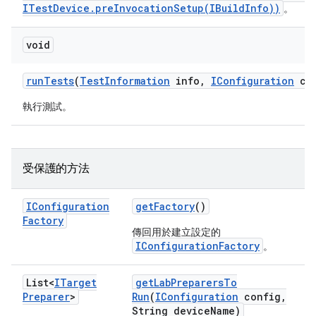
ITestDevice.preInvocationSetup(IBuildInfo))
。
void
run
Tests
(
Test
Information
info
,
IConfiguration
con
執行測試。
受保護的方法
IConfiguration
get
Factory
()
Factory
傳回用於建立設定的
IConfigurationFactory
。
List<
ITarget
get
Lab
Preparers
To
Preparer
>
Run
(
IConfiguration
config
,
String device
Name)