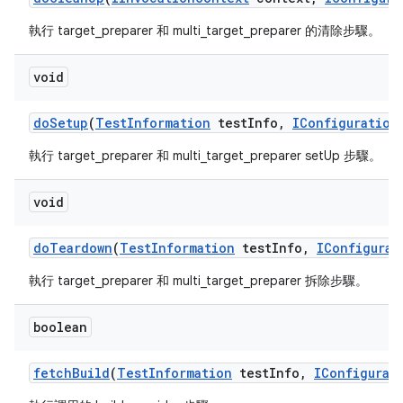
執行 target_preparer 和 multi_target_preparer 的清除步驟。
void
do
Setup
(
Test
Information
test
Info
,
IConfiguration
執行 target_preparer 和 multi_target_preparer setUp 步驟。
void
do
Teardown
(
Test
Information
test
Info
,
IConfigurat
執行 target_preparer 和 multi_target_preparer 拆除步驟。
boolean
fetch
Build
(
Test
Information
test
Info
,
IConfigurat