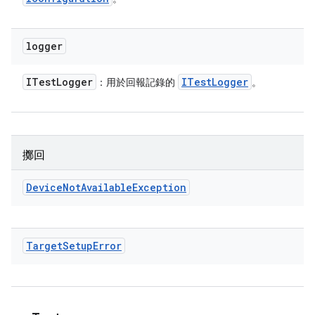
logger
ITest
Logger
ITest
Logger
：用於回報記錄的
。
擲回
Device
Not
Available
Exception
Target
Setup
Error