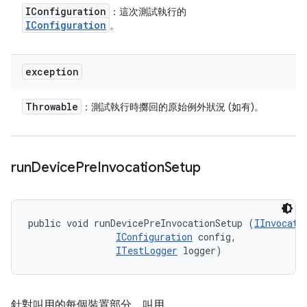
IConfiguration
：這次測試執行的
IConfiguration
。
exception
Throwable
：測試執行時擲回的原始例外狀況 (如有)。
run
Device
Pre
Invocation
Setup
public void runDevicePreInvocationSetup (
IInvocati
IConfiguration
 config, 

ITestLogger
 logger)
針對叫用的每個裝置部分，叫用