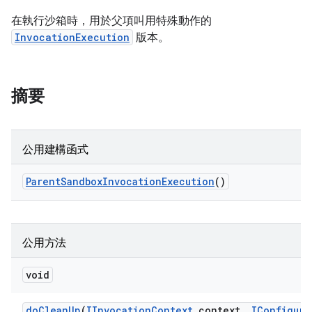
在執行沙箱時，用於父項叫用特殊動作的
InvocationExecution
版本。
摘要
公用建構函式
Parent
Sandbox
Invocation
Execution
()
公用方法
void
do
Clean
Up
(
IInvocation
Context
context
,
IConfigura