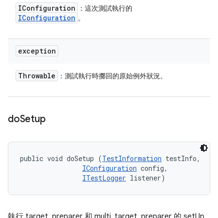
IConfiguration
：這次測試執行的
IConfiguration
。
exception
Throwable
：測試執行時擲回的原始例外狀況。
do
Setup
public void doSetup (
TestInformation
 testInfo, 

IConfiguration
 config, 

ITestLogger
 listener)
執行 target_preparer 和 multi_target_preparer 的 setUp