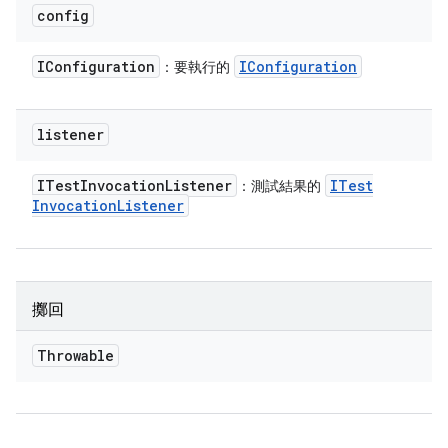
config
IConfiguration
IConfiguration
：要執行的
listener
ITest
Invocation
Listener
ITest
：測試結果的
Invocation
Listener
擲回
Throwable