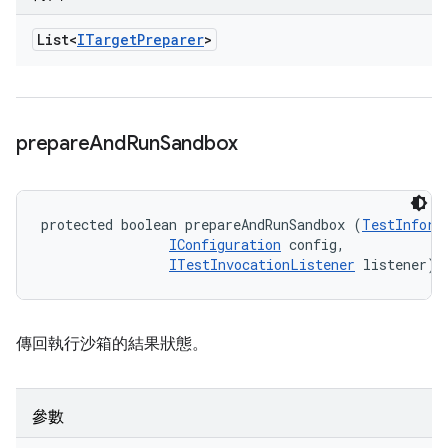
List<
ITarget
Preparer
>
prepare
And
Run
Sandbox
protected boolean prepareAndRunSandbox (
TestInform
IConfiguration
 config, 

ITestInvocationListener
 listener)
傳回執行沙箱的結果狀態。
參數