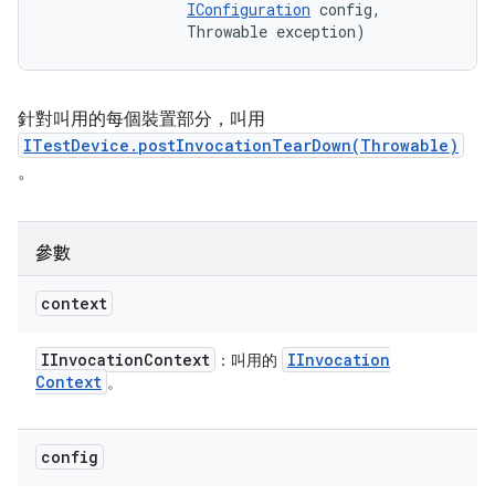
IConfiguration
 config, 

                Throwable exception)
針對叫用的每個裝置部分，叫用
ITestDevice.postInvocationTearDown(Throwable)
。
參數
context
IInvocation
Context
IInvocation
：叫用的
Context
。
config