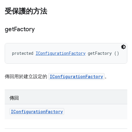
受保護的方法
get
Factory
protected 
IConfigurationFactory
 getFactory ()
傳回用於建立設定的
IConfigurationFactory
。
傳回
IConfiguration
Factory