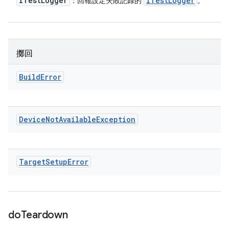
ITest
Logger
ITest
Logger
：回報設定失敗記錄的
。
擲回
Build
Error
Device
Not
Available
Exception
Target
Setup
Error
do
Teardown