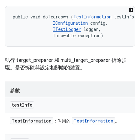
public void doTeardown (
TestInformation
 testInfo, 

IConfiguration
 config, 

ITestLogger
 logger, 

                Throwable exception)
執行 target_preparer 和 multi_target_preparer 拆除步
驟。是否拆除與設定相關聯的裝置。
參數
test
Info
Test
Information
Test
Information
：叫用的
。