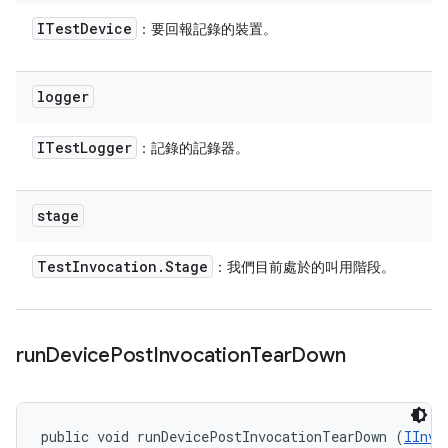
ITest
Device
：要回報記錄的裝置。
logger
ITest
Logger
：記錄的記錄器。
stage
Test
Invocation
.
Stage
：我們目前處於的叫用階段。
run
Device
Post
Invocation
Tear
Down
public void runDevicePostInvocationTearDown (
IInvo