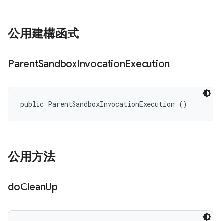
公用建構函式
Parent
Sandbox
Invocation
Execution
public ParentSandboxInvocationExecution ()
公用方法
do
Clean
Up