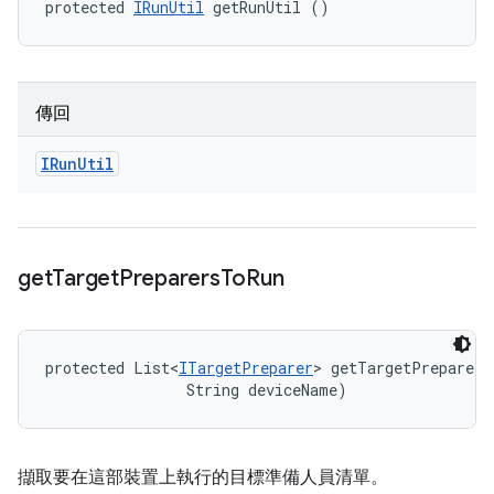
protected 
IRunUtil
 getRunUtil ()
傳回
IRun
Util
get
Target
Preparers
To
Run
protected List<
ITargetPreparer
> getTargetPreparers
                String deviceName)
擷取要在這部裝置上執行的目標準備人員清單。