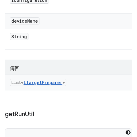
IConfiguration
device
Name
String
傳回
List<
ITarget
Preparer
>
get
Run
Util