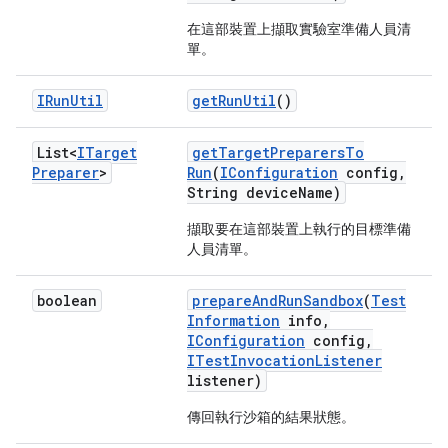
在這部裝置上擷取實驗室準備人員清
單。
IRun
Util
get
Run
Util
()
List<
ITarget
get
Target
Preparers
To
Preparer
>
Run
(
IConfiguration
config
,
String device
Name)
擷取要在這部裝置上執行的目標準備
人員清單。
boolean
prepare
And
Run
Sandbox
(
Test
Information
info
,
IConfiguration
config
,
ITest
Invocation
Listener
listener)
傳回執行沙箱的結果狀態。