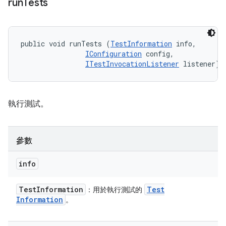
run
Tests
public void runTests (
TestInformation
 info, 

IConfiguration
 config, 

ITestInvocationListener
 listener)
執行測試。
參數
info
Test
Information
Test
：用於執行測試的
Information
。