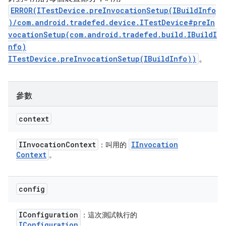
ERROR(ITestDevice.preInvocationSetup(IBuildInfo
)/com.android.tradefed.device.ITestDevice#preIn
vocationSetup(com.android.tradefed.build.IBuildI
nfo)
ITestDevice.preInvocationSetup(IBuildInfo))
。
參數
context
IInvocation
Context
IInvocation
：叫用的
Context
。
config
IConfiguration
：這次測試執行的
IConfiguration
。