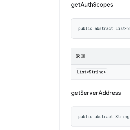
get
Auth
Scopes
public abstract List<S
返回
List<String>
get
Server
Address
public abstract String