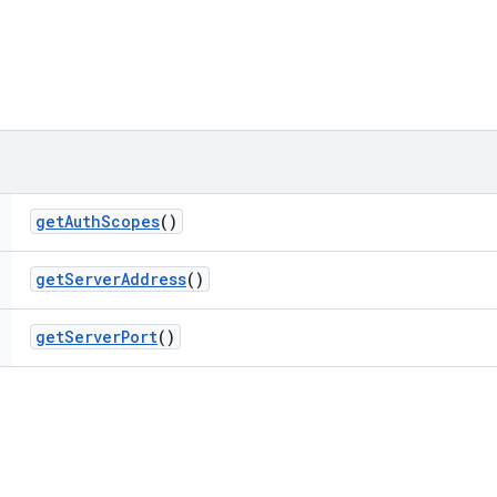
get
Auth
Scopes
()
get
Server
Address
()
get
Server
Port
()