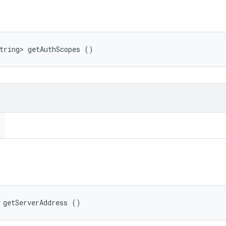
tring> getAuthScopes ()
 getServerAddress ()