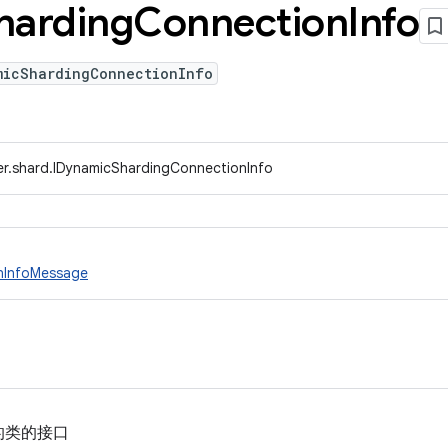
harding
Connection
Info
micShardingConnectionInfo
er.shard.IDynamicShardingConnectionInfo
nInfoMessage
的类的接口