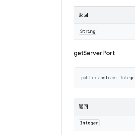
返回
String
get
Server
Port
public abstract Intege
返回
Integer