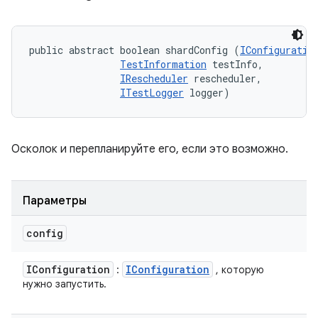
public abstract boolean shardConfig (
IConfiguratio
TestInformation
 testInfo, 

IRescheduler
 rescheduler, 

ITestLogger
 logger)
Осколок и перепланируйте его, если это возможно.
Параметры
config
IConfiguration
IConfiguration
:
, которую
нужно запустить.