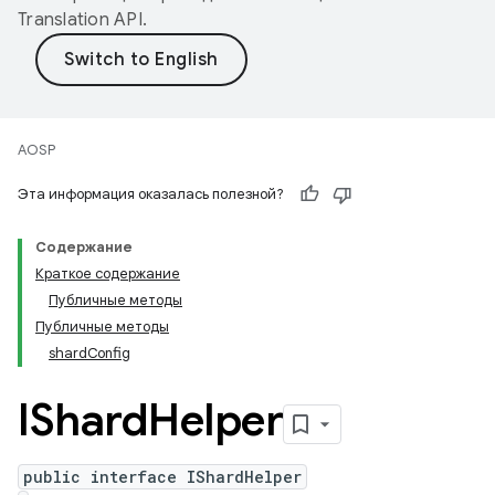
Translation API
.
AOSP
Эта информация оказалась полезной?
Содержание
Краткое содержание
Публичные методы
Публичные методы
shard
Config
IShard
Helper
public interface IShardHelper