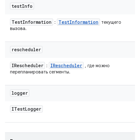
test
Info
Test
Information
Test
Information
:
текущего
вызова.
rescheduler
IRescheduler
IRescheduler
:
, где можно
перепланировать сегменты.
logger
ITest
Logger