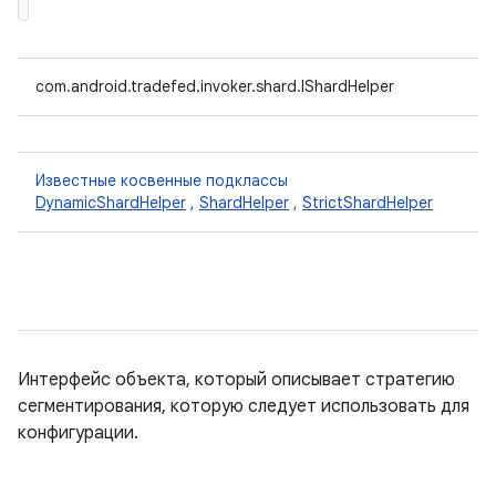
com.android.tradefed.invoker.shard.IShardHelper
Известные косвенные подклассы
DynamicShardHelper
,
ShardHelper
,
StrictShardHelper
Интерфейс объекта, который описывает стратегию
сегментирования, которую следует использовать для
конфигурации.