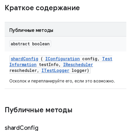
Краткое содержание
Публичные методы
abstract boolean
shard
Config
(
IConfiguration
config
,
Test
Information
test
Info
,
IRescheduler
rescheduler
,
ITest
Logger
logger)
Осколок и перепланируйте его, если это возможно.
Публичные методы
shard
Config