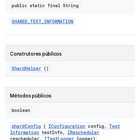
public static final String
SHARED
_
TEST
_
INFORMATION
Construtores públicos
Shard
Helper
()
Métodos públicos
boolean
shard
Config
(
IConfiguration
config
,
Test
Information
test
Info
,
IRescheduler
rescheduler
,
ITest
Logger
logger)