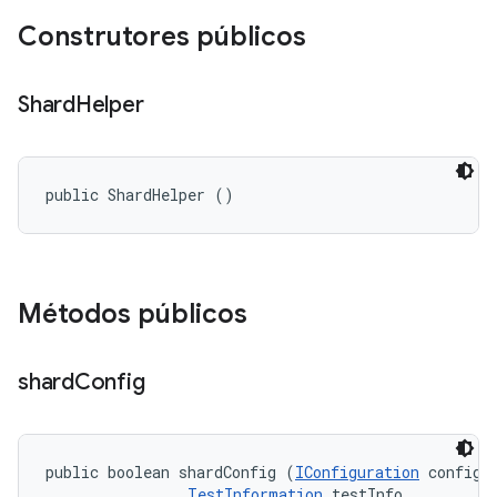
Construtores públicos
Shard
Helper
public ShardHelper ()
Métodos públicos
shard
Config
public boolean shardConfig (
IConfiguration
 config, 
TestInformation
 testInfo, 
