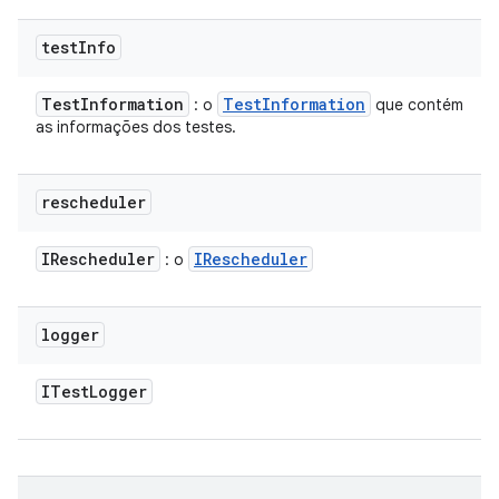
test
Info
Test
Information
Test
Information
: o
que contém
as informações dos testes.
rescheduler
IRescheduler
IRescheduler
: o
logger
ITest
Logger