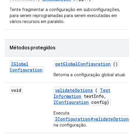
Tente fragmentar a configuração em subconfigurações,
para serem reprogramadas para serem executadas em
vários recursos em paralelo.
Métodos protegidos
IGlobal
get
Global
Configuration
()
Configuration
Retorna a configuração global atual.
void
validate
Options
(
Test
Information
test
Info
,
IConfiguration
config)
Executa
IConfiguration#validateOptions(
na configuração.