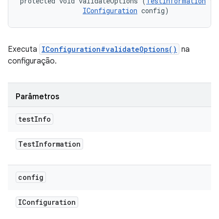
protected void validateOptions (
TestInformation
 te
IConfiguration
 config)
Executa
IConfiguration#validateOptions()
na
configuração.
Parâmetros
test
Info
Test
Information
config
IConfiguration