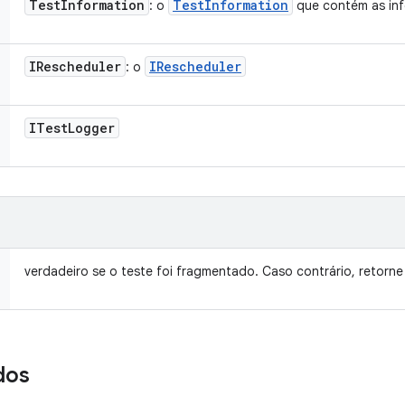
Test
Information
Test
Information
: o
que contém as inf
IRescheduler
IRescheduler
: o
ITest
Logger
verdadeiro se o teste foi fragmentado. Caso contrário, retorn
dos