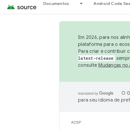
Documentos
Android Code Se
Em 2026, para nos alin
plataforma para o ecos
Para criar e contribuir
latest-release
sempre
consulte
Mudanças no
O G
para seu idioma de pre
AOSP