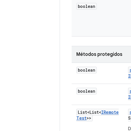
boolean
Métodos protegidos
boolean
I
boolean
I
List<List<
IRemote
Test
>>
S
D