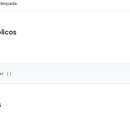
dequada.
licos
er ()
s