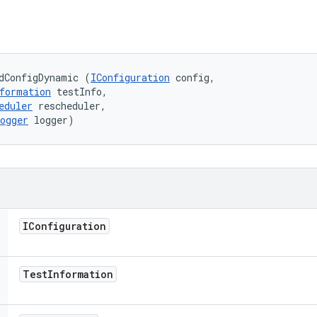
dConfigDynamic (
IConfiguration
 config, 

formation
 testInfo, 

eduler
 rescheduler, 

ogger
 logger)
IConfiguration
Test
Information