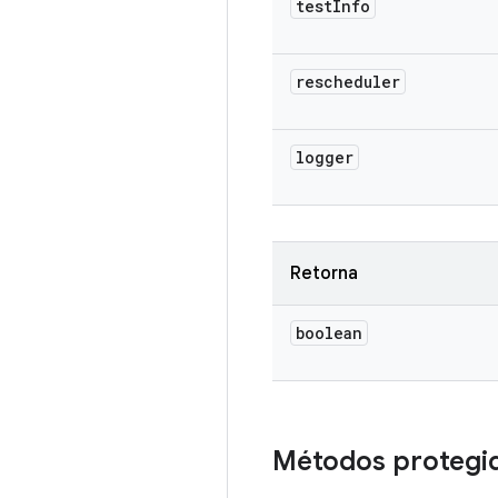
test
Info
rescheduler
logger
Retorna
boolean
Métodos protegi