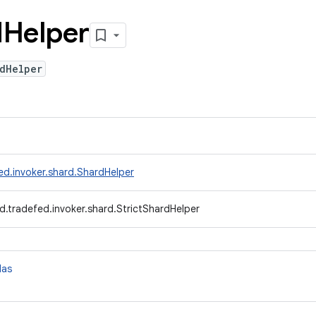
d
Helper
dHelper
ed.invoker.shard.ShardHelper
d.tradefed.invoker.shard.StrictShardHelper
das