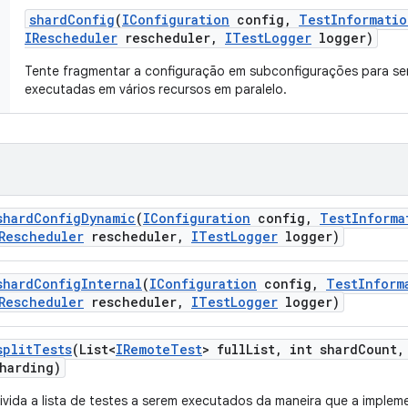
shard
Config
(
IConfiguration
config
,
Test
Informatio
IRescheduler
rescheduler
,
ITest
Logger
logger)
Tente fragmentar a configuração em subconfigurações para s
executadas em vários recursos em paralelo.
shard
Config
Dynamic
(
IConfiguration
config
,
Test
Informa
Rescheduler
rescheduler
,
ITest
Logger
logger)
shard
Config
Internal
(
IConfiguration
config
,
Test
Inform
Rescheduler
rescheduler
,
ITest
Logger
logger)
split
Tests
(List<
IRemote
Test
> full
List
,
int shard
Count
,
harding)
ivida a lista de testes a serem executados da maneira que a imple