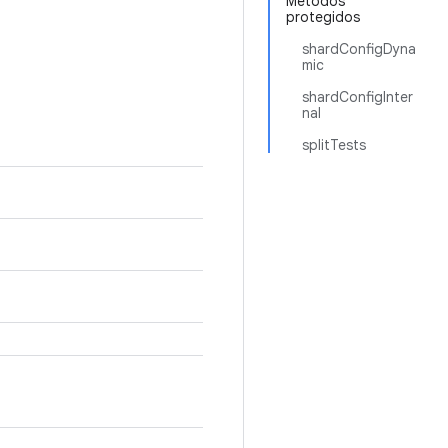
Métodos
protegidos
shardConfigDyna
mic
shardConfigInter
nal
splitTests