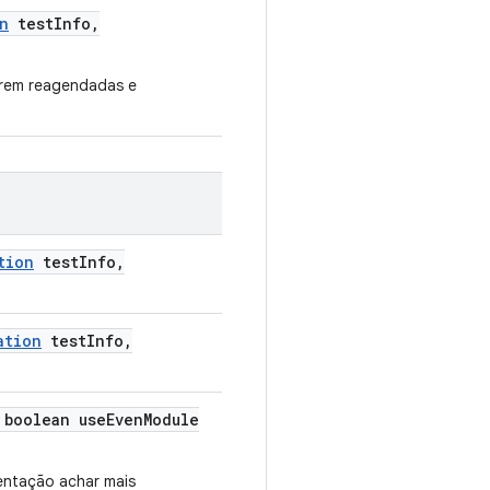
n
test
Info
,
erem reagendadas e
tion
test
Info
,
ation
test
Info
,
boolean use
Even
Module
mentação achar mais