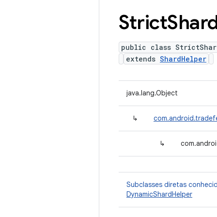
Strict
Shar
public class StrictShar
extends
ShardHelper
java.lang.Object
↳
com.android.tradef
↳
com.androi
Subclasses diretas conheci
DynamicShardHelper