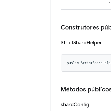
a
Construtores púb
Strict
Shard
Helper
public StrictShardHelp
Métodos público
shard
Config