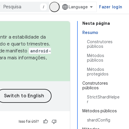
/
Fazer login
Nesta página
Resumo
tir a estabilidade da
Construtores
o e quarto trimestres.
públicos
 de manifesto
android-
Métodos
ara mais informações,
públicos
Métodos
protegidos
Construtores
públicos
StrictShardHelpe
r
Métodos públicos
shardConfig
Isso foi útil?