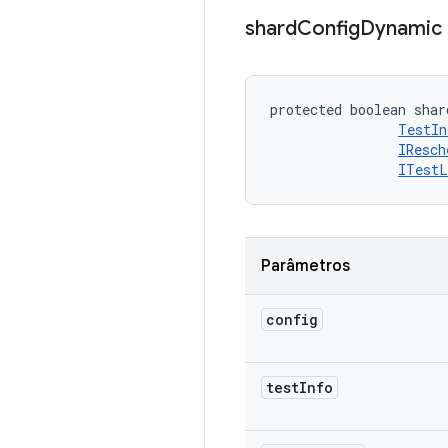
shard
Config
Dynamic
protected boolean shar
TestIn
IResch
ITestL
Parâmetros
config
test
Info