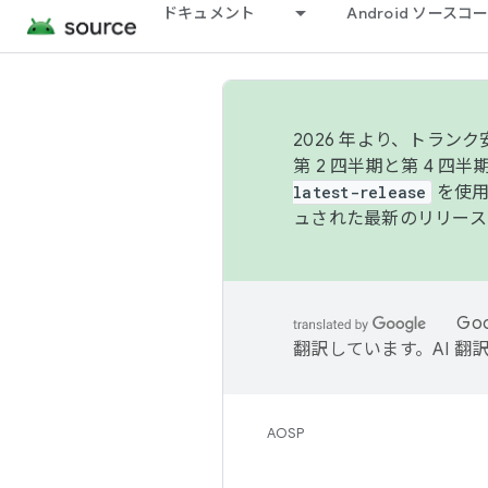
ドキュメント
Android ソース
2026 年より、トラ
第 2 四半期と第 4 四
latest-release
を使用
ュされた最新のリリース
Go
翻訳しています。AI 
AOSP