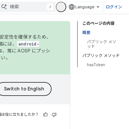
/
ログイン
このページの内容
概要
の安定性を確保するため、
パブリック メソ
投稿には、
android-
ッド
、常に AOSP にプッシ
パブリック メソッド
さい。
hasToken
報は役に立ちましたか？