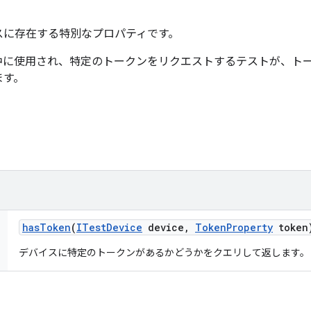
スに存在する特別なプロパティです。
中に使用され、特定のトークンをリクエストするテストが、ト
ます。
has
Token
(
ITest
Device
device
,
Token
Property
token
デバイスに特定のトークンがあるかどうかをクエリして返します。