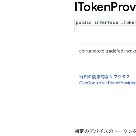
IToken
Prov
public interface IToke
com.android.tradefed.invoke
既知の間接的なサブクラス
CecControllerTokenProvider
特定のデバイスのトークンを