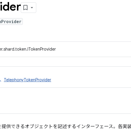
ider
nProvider
r.shard.token.ITokenProvider
、
TelephonyTokenProvider
提供できるオブジェクトを記述するインターフェース。各実装は