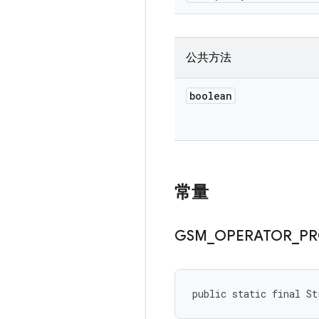
公共方法
boolean
常量
GSM
_
OPERATOR
_
PR
public static final S