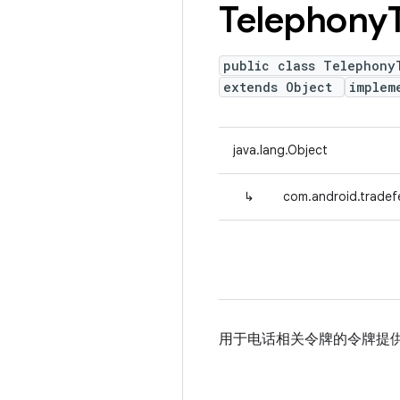
Telephony
public class Telephony
extends Object
implem
java.lang.Object
↳
com.android.tradef
用于电话相关令牌的令牌提