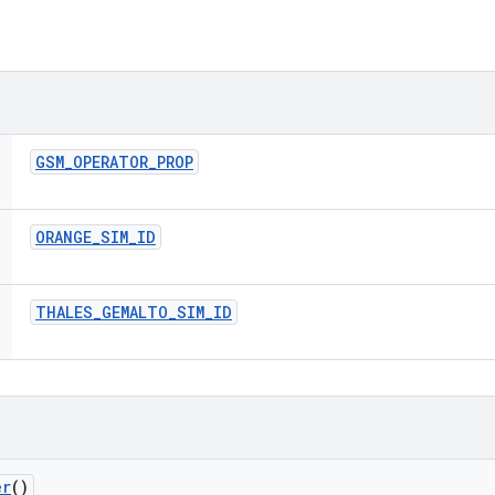
GSM
_
OPERATOR
_
PROP
ORANGE
_
SIM
_
ID
THALES
_
GEMALTO
_
SIM
_
ID
er
()