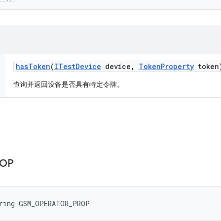
has
Token
(
ITest
Device
device
,
Token
Property
token
查询并返回设备是否具有特定令牌。
OP
tring GSM_OPERATOR_PROP