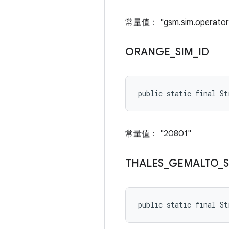
常量值： "gsm.sim.operator.
ORANGE
_
SIM
_
ID
public static final St
常量值： "20801"
THALES
_
GEMALTO
_
public static final S