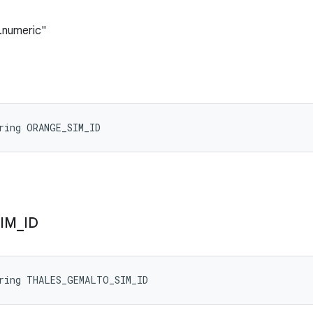
numeric"
ring ORANGE_SIM_ID
SIM
_
ID
tring THALES_GEMALTO_SIM_ID