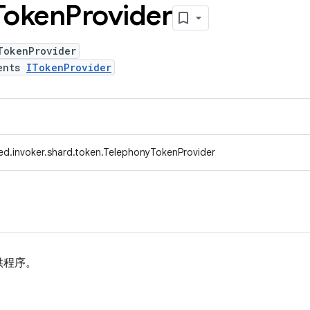
Token
Provider
TokenProvider
ents
ITokenProvider
ed.invoker.shard.token.TelephonyTokenProvider
供程序。