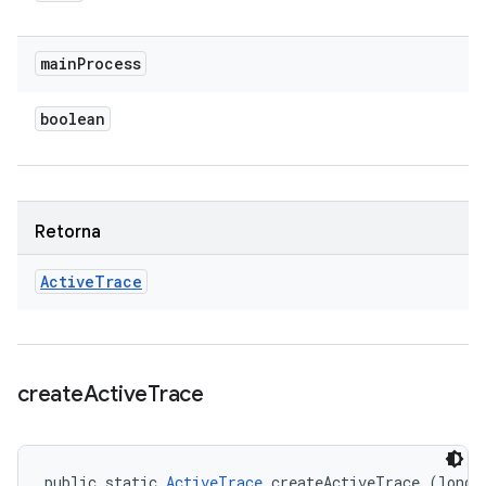
main
Process
boolean
Retorna
Active
Trace
create
Active
Trace
public static 
ActiveTrace
 createActiveTrace (long p