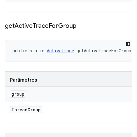
get
Active
Trace
For
Group
public static 
ActiveTrace
 getActiveTraceForGroup (
Parâmetros
group
Thread
Group