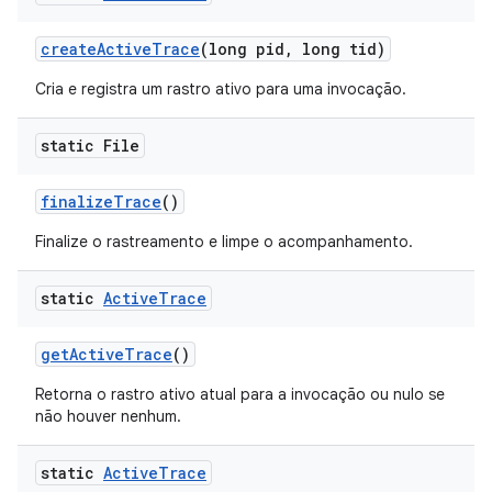
create
Active
Trace
(long pid
,
long tid)
Cria e registra um rastro ativo para uma invocação.
static File
finalize
Trace
()
Finalize o rastreamento e limpe o acompanhamento.
static
Active
Trace
get
Active
Trace
()
Retorna o rastro ativo atual para a invocação ou nulo se
não houver nenhum.
static
Active
Trace