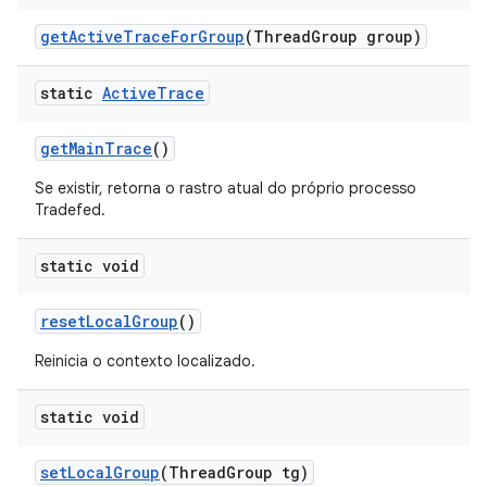
get
Active
Trace
For
Group
(Thread
Group group)
static
Active
Trace
get
Main
Trace
()
Se existir, retorna o rastro atual do próprio processo
Tradefed.
static void
reset
Local
Group
()
Reinicia o contexto localizado.
static void
set
Local
Group
(Thread
Group tg)