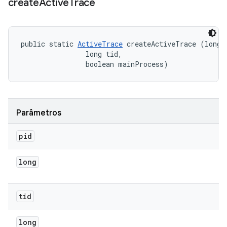
create
Active
Trace
public static 
ActiveTrace
 createActiveTrace (long p
                long tid, 

                boolean mainProcess)
Parâmetros
pid
long
tid
long