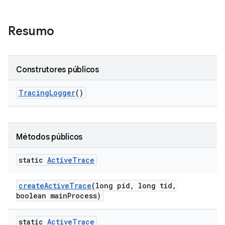
Resumo
Construtores públicos
Tracing
Logger
()
Métodos públicos
static
Active
Trace
create
Active
Trace
(long pid
,
long tid
,
boolean main
Process)
static
Active
Trace