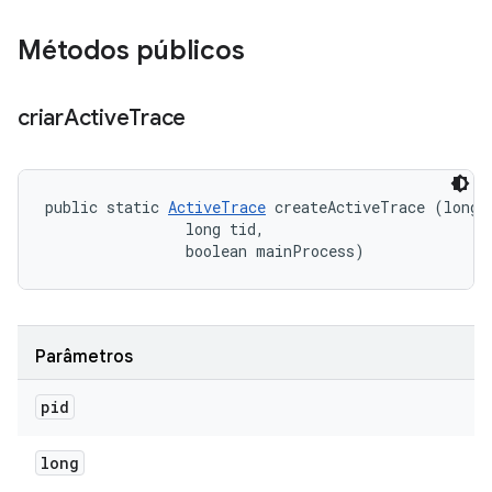
Métodos públicos
criar
Active
Trace
public static 
ActiveTrace
 createActiveTrace (long p
                long tid, 

                boolean mainProcess)
Parâmetros
pid
long