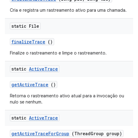
Cria e registra um rastreamento ativo para uma chamada.
static File
finalize
Trace
()
Finalize o rastreamento e limpe o rastreamento.
static
Active
Trace
get
Active
Trace
()
Retorna o rastreamento ativo atual para a invocação ou
nulo se nenhum.
static
Active
Trace
get
Active
Trace
For
Group
(Thread
Group group)