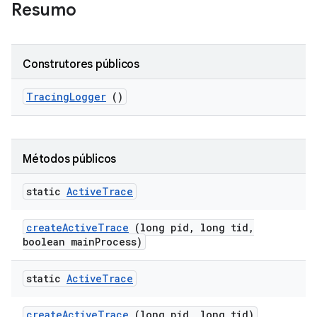
Resumo
Construtores públicos
Tracing
Logger
()
Métodos públicos
static
Active
Trace
create
Active
Trace
(long pid
,
long tid
,
boolean main
Process)
static
Active
Trace
create
Active
Trace
(long pid
,
long tid)