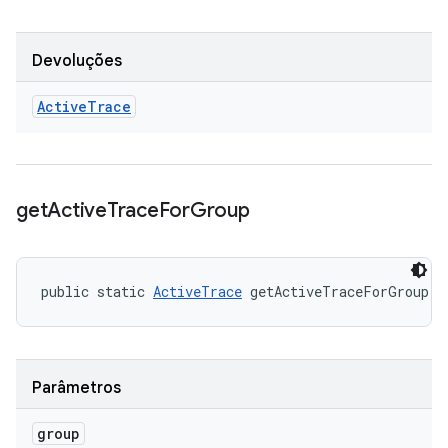
Devoluções
Active
Trace
get
Active
Trace
For
Group
public static 
ActiveTrace
 getActiveTraceForGroup (
Parâmetros
group