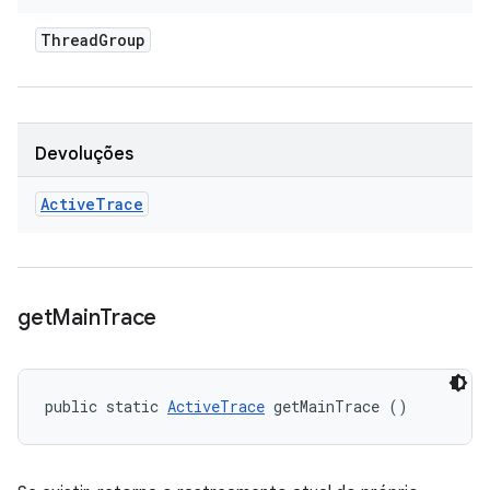
Thread
Group
Devoluções
Active
Trace
get
Main
Trace
public static 
ActiveTrace
 getMainTrace ()