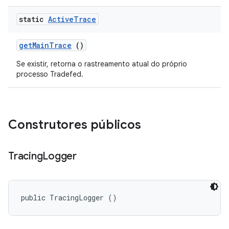
static
Active
Trace
get
Main
Trace
()
Se existir, retorna o rastreamento atual do próprio
processo Tradefed.
Construtores públicos
Tracing
Logger
public TracingLogger ()