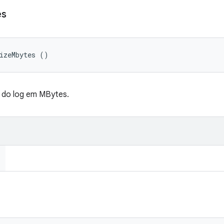
es
izeMbytes ()
do log em MBytes.