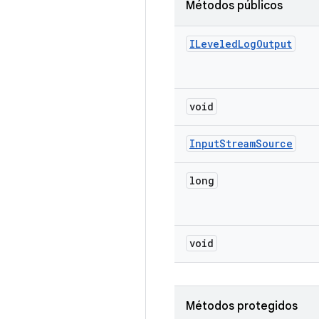
Métodos públicos
ILeveled
Log
Output
void
Input
Stream
Source
long
void
Métodos protegidos