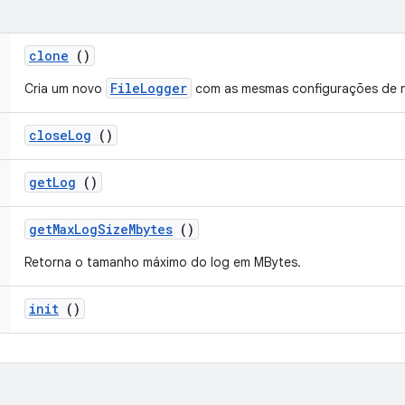
clone
()
FileLogger
Cria um novo
com as mesmas configurações de ní
close
Log
()
get
Log
()
get
Max
Log
Size
Mbytes
()
Retorna o tamanho máximo do log em MBytes.
init
()