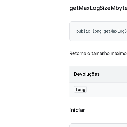
get
Max
Log
Size
Mbyt
public long getMaxLogS
Retorna o tamanho máximo 
Devoluções
long
iniciar