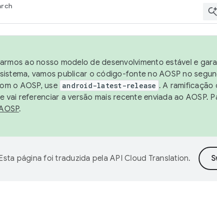
arch
harmos ao nosso modelo de desenvolvimento estável e garan
sistema, vamos publicar o código-fonte no AOSP no segund
 com o AOSP, use
android-latest-release
. A ramificação
 vai referenciar a versão mais recente enviada ao AOSP. P
 AOSP
.
Esta página foi traduzida pela
API Cloud Translation
.