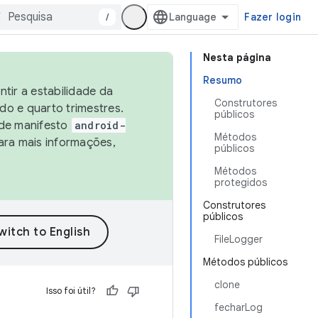
/
Fazer login
Nesta página
Resumo
tir a estabilidade da
Construtores
o e quarto trimestres.
públicos
 de manifesto
android-
Métodos
ara mais informações,
públicos
Métodos
protegidos
Construtores
públicos
FileLogger
Métodos públicos
clone
Isso foi útil?
fecharLog