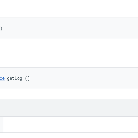
()
ce
 getLog ()