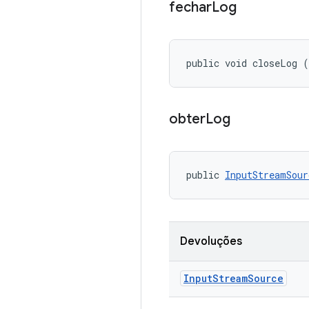
fechar
Log
public void closeLog 
obter
Log
public 
InputStreamSour
Devoluções
Input
Stream
Source