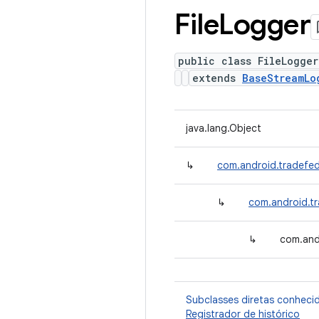
File
Logger
public class FileLogger
extends
BaseStreamLo
java.lang.Object
↳
com.android.tradefe
↳
com.android.t
↳
com.and
Subclasses diretas conheci
Registrador de histórico