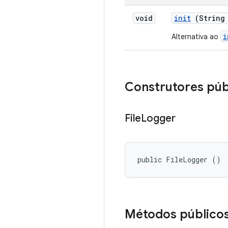
void
init
(String
i
Alternativa ao
Construtores púb
File
Logger
public FileLogger ()
Métodos público