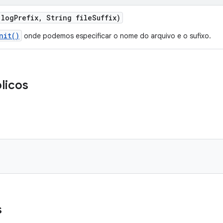
 log
Prefix
,
String file
Suffix)
nit()
onde podemos especificar o nome do arquivo e o sufixo.
licos
s