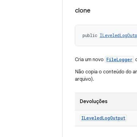
clone
public 
ILeveledLogOut
Cria um novo
FileLogger
c
Não copia o conteúdo do ar
arquivo).
Devoluções
ILeveled
Log
Output