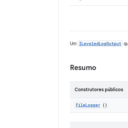
Um
ILeveledLogOutput
qu
Resumo
Construtores públicos
File
Logger
()