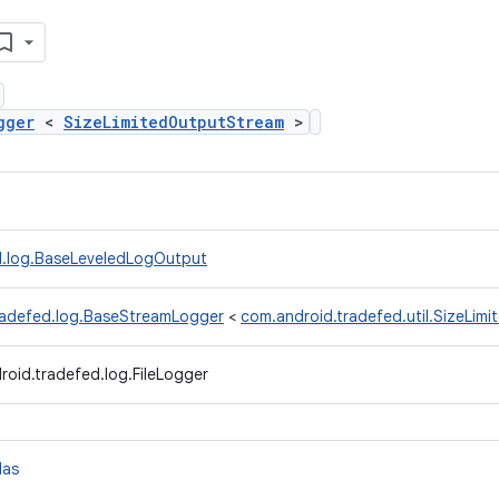
gger
<
SizeLimitedOutputStream
>
d.log.BaseLeveledLogOutput
radefed.log.BaseStreamLogger
<
com.android.tradefed.util.SizeLim
roid.tradefed.log.FileLogger
das