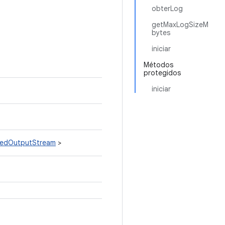
obterLog
getMaxLogSizeM
bytes
iniciar
Métodos
protegidos
iniciar
itedOutputStream
>