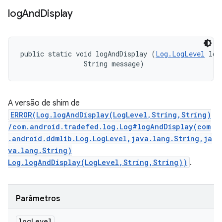
log
And
Display
public static void logAndDisplay (
Log.LogLevel
 log
                String message)
A versão de shim de
ERROR(Log.logAndDisplay(LogLevel,String,String)
/com.android.tradefed.log.Log#logAndDisplay(com
.android.ddmlib.Log.LogLevel,java.lang.String,ja
va.lang.String)
Log.logAndDisplay(LogLevel,String,String))
.
Parâmetros
log
Level