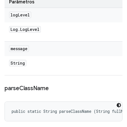
Parâmetros
log
Level
Log
.
Log
Level
message
String
parse
Class
Name
public static String parseClassName (String fullNa