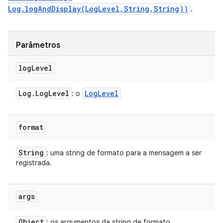
Log.logAndDisplay(LogLevel,String,String))
.
Parâmetros
log
Level
Log
.
Log
Level
Log
Level
: o
format
String
: uma string de formato para a mensagem a ser
registrada.
args
Object
: os argumentos da string de formato