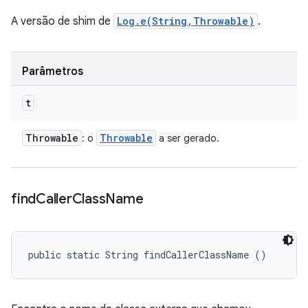
A versão de shim de
Log.e(String,Throwable)
.
Parâmetros
t
Throwable
Throwable
: o
a ser gerado.
find
Caller
Class
Name
public static String findCallerClassName ()