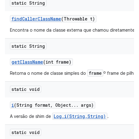
static String
find
Caller
Class
Name
(Throwable t)
Encontra o nome da classe externa que chamou diretamente 
static String
get
Class
Name
(int frame)
frame
Retorna o nome de classe simples do
º frame de pilha
static void
i
(String format
,
Object
.
.
.
args)
Log.i(String,String)
A versão de shim de
.
static void