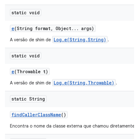
static void
e
(String format
,
Object
.
.
.
args)
Log.e(String,String)
A versão de shim de
.
static void
e
(Throwable t)
Log.e(String,Throwable)
A versão de shim de
.
static String
find
Caller
Class
Name
()
Encontra o nome da classe externa que chamou diretamente 