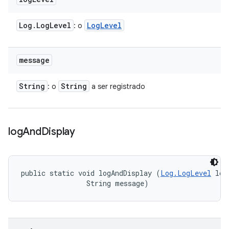
Log
.
Log
Level
Log
Level
: o
message
String
String
: o
a ser registrado
log
And
Display
public static void logAndDisplay (
Log.LogLevel
 log
                String message)