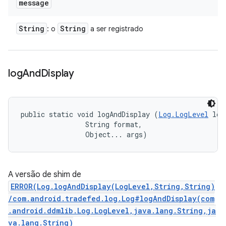
message
String
String
: o
a ser registrado
log
And
Display
public static void logAndDisplay (
Log.LogLevel
 log
                String format, 

                Object... args)
A versão de shim de
ERROR(Log.logAndDisplay(LogLevel,String,String)
/com.android.tradefed.log.Log#logAndDisplay(com
.android.ddmlib.Log.LogLevel,java.lang.String,ja
va.lang.String)