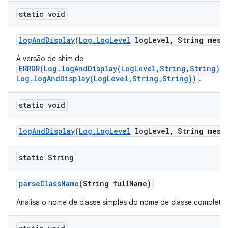
static void
log
And
Display
(
Log
.
Log
Level
log
Level
,
String mess
A versão de shim de
ERROR(Log.logAndDisplay(LogLevel,String,String)/
Log.logAndDisplay(LogLevel,String,String))
.
static void
log
And
Display
(
Log
.
Log
Level
log
Level
,
String mess
static String
parse
Class
Name
(String full
Name)
Analisa o nome de classe simples do nome de classe completo.