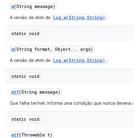
w
(String message)
Log.w(String,String)
A versão de shim de
.
static void
w
(String format
,
Object
.
.
.
args)
Log.w(String,String)
A versão de shim de
.
static void
wtf
(String message)
Que falha terrível: informa uma condição que nunca deveria ac
static void
wtf
(Throwable t)