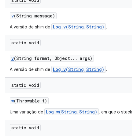
static void
v
(String message)
Log.v(String,String)
A versão de shim de
.
static void
v
(String format
,
Object
.
.
.
args)
Log.v(String,String)
A versão de shim de
.
static void
w
(Throwable t)
Log.w(String,String)
Uma variação de
, em que o stack 
static void