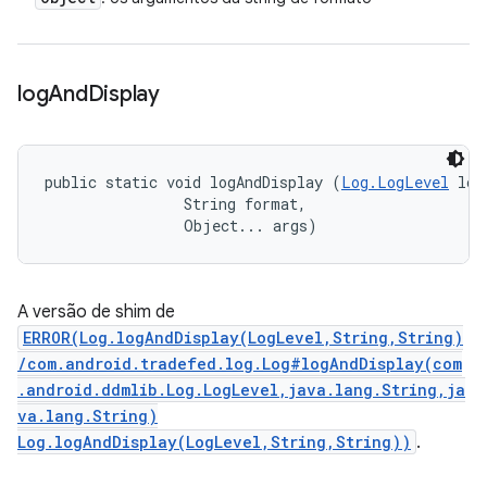
log
And
Display
public static void logAndDisplay (
Log.LogLevel
 log
                String format, 

                Object... args)
A versão de shim de
ERROR(Log.logAndDisplay(LogLevel,String,String)
/com.android.tradefed.log.Log#logAndDisplay(com
.android.ddmlib.Log.LogLevel,java.lang.String,ja
va.lang.String)
Log.logAndDisplay(LogLevel,String,String))
.