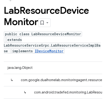
Lab
Resource
Device
Monitor
public class LabResourceDeviceMonitor
extends
LabResourceServiceGrpc.LabResourceServiceImplBa
se
implements
IDeviceMonitor
java.lang.Object
↳
com.google.dualhomelab.monitoringagent.resourcemo
↳
com.android.tradefed.monitoring.LabResourc