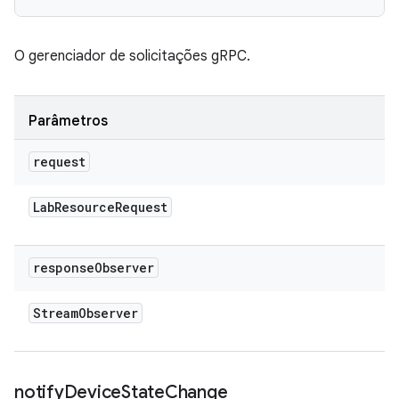
O gerenciador de solicitações gRPC.
Parâmetros
request
Lab
Resource
Request
response
Observer
Stream
Observer
notify
Device
State
Change