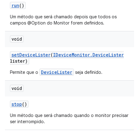
run
()
Um método que será chamado depois que todos os
campos @Option do Monitor forem definidos.
void
set
Device
Lister
(
IDevice
Monitor
.
Device
Lister
lister)
DeviceLister
Permite que o
seja definido.
void
stop
()
Um método que será chamado quando o monitor precisar
ser interrompido.