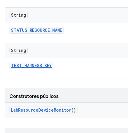
String
STATUS
_
RESOURCE
_
NAME
String
TEST
_
HARNESS
_
KEY
Construtores públicos
Lab
Resource
Device
Monitor
()