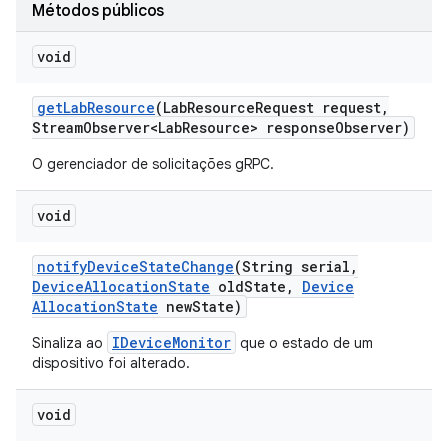
Métodos públicos
void
get
Lab
Resource
(Lab
Resource
Request request
,
Stream
Observer<Lab
Resource> response
Observer)
O gerenciador de solicitações gRPC.
void
notify
Device
State
Change
(String serial
,
Device
Allocation
State
old
State
,
Device
Allocation
State
new
State)
IDeviceMonitor
Sinaliza ao
que o estado de um
dispositivo foi alterado.
void