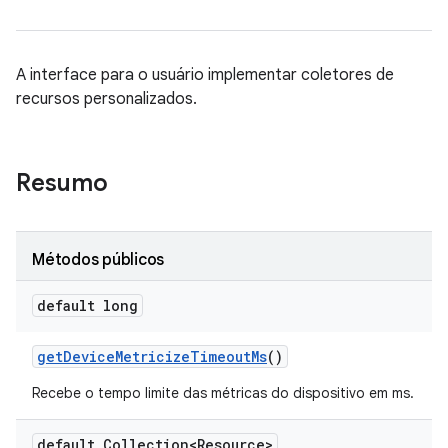
A interface para o usuário implementar coletores de
recursos personalizados.
Resumo
Métodos públicos
default long
get
Device
Metricize
Timeout
Ms
()
Recebe o tempo limite das métricas do dispositivo em ms.
default Collection<Resource>