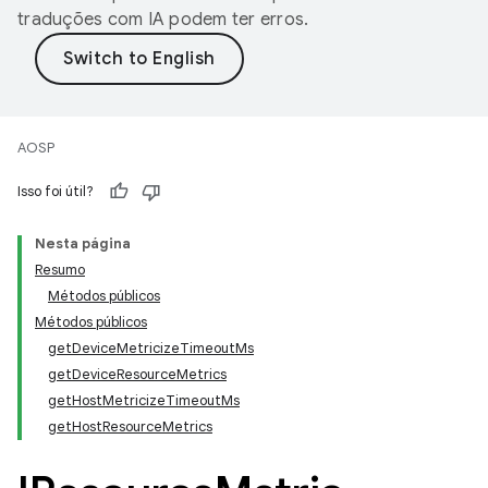
traduções com IA podem ter erros.
AOSP
Isso foi útil?
Nesta página
Resumo
Métodos públicos
Métodos públicos
getDeviceMetricizeTimeoutMs
getDeviceResourceMetrics
getHostMetricizeTimeoutMs
getHostResourceMetrics