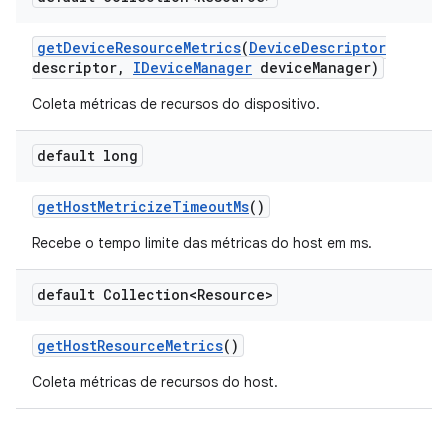
get
Device
Resource
Metrics
(
Device
Descriptor
descriptor
,
IDevice
Manager
device
Manager)
Coleta métricas de recursos do dispositivo.
default long
get
Host
Metricize
Timeout
Ms
()
Recebe o tempo limite das métricas do host em ms.
default Collection<Resource>
get
Host
Resource
Metrics
()
Coleta métricas de recursos do host.