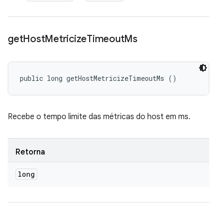
get
Host
Metricize
Timeout
Ms
public long getHostMetricizeTimeoutMs ()
Recebe o tempo limite das métricas do host em ms.
Retorna
long