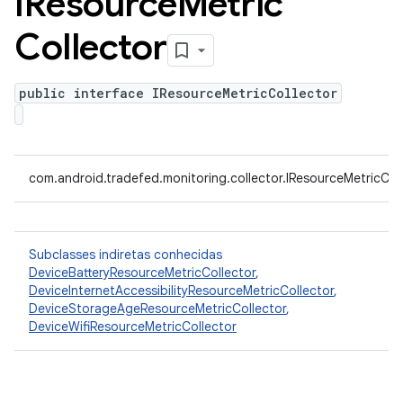
IResource
Metric
Collector
public interface IResourceMetricCollector
com.android.tradefed.monitoring.collector.IResourceMetricCol
Subclasses indiretas conhecidas
DeviceBatteryResourceMetricCollector
,
DeviceInternetAccessibilityResourceMetricCollector
,
DeviceStorageAgeResourceMetricCollector
,
DeviceWifiResourceMetricCollector