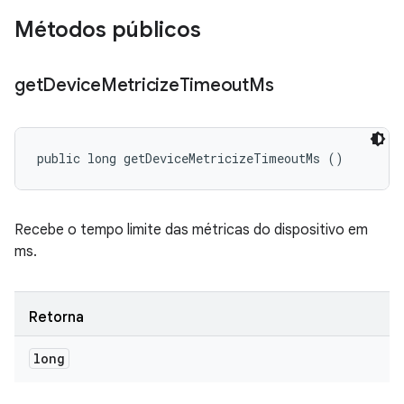
Métodos públicos
get
Device
Metricize
Timeout
Ms
public long getDeviceMetricizeTimeoutMs ()
Recebe o tempo limite das métricas do dispositivo em
ms.
Retorna
long