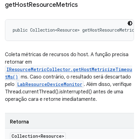
get
Host
Resource
Metrics
public Collection<Resource> getHostResourceMetrics
Coleta métricas de recursos do host. A função precisa
retornar em
IResourceMetricCollector.getHostMetricizeTimeou
tMs()
ms. Caso contrário, o resultado será descartado
pelo
LabResourceDeviceMonitor
. Além disso, verifique
Thread.currentThread().isInterrupted() antes de uma
operação cara e retorne imediatamente.
Retorna
Collection<Resource>