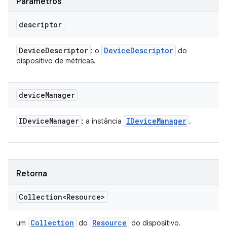
Parâmetros
descriptor
Device
Descriptor
Device
Descriptor
: o
do
dispositivo de métricas.
device
Manager
IDevice
Manager
IDevice
Manager
: a instância
.
Retorna
Collection<Resource>
Collection
Resource
um
do
do dispositivo.