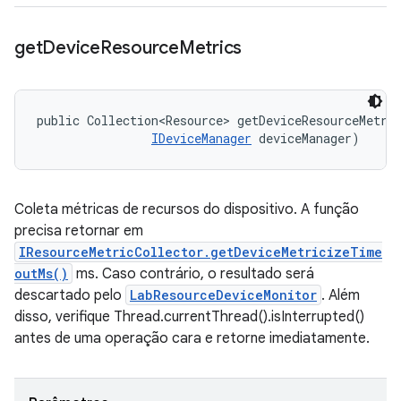
get
Device
Resource
Metrics
public Collection<Resource> getDeviceResourceMetri
IDeviceManager
 deviceManager)
Coleta métricas de recursos do dispositivo. A função
precisa retornar em
IResourceMetricCollector.getDeviceMetricizeTime
outMs()
ms. Caso contrário, o resultado será
descartado pelo
LabResourceDeviceMonitor
. Além
disso, verifique Thread.currentThread().isInterrupted()
antes de uma operação cara e retorne imediatamente.