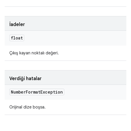
İadeler
float
Çıkış kayan noktalı değeri.
Verdiği hatalar
Number
Format
Exception
Orijinal dize boşsa.