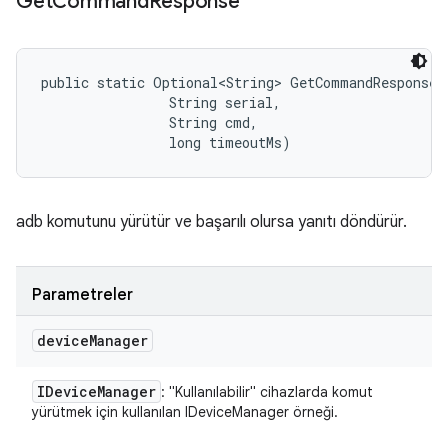
Get
Command
Response
public static Optional<String> GetCommandResponse 
                String serial, 

                String cmd, 

                long timeoutMs)
adb komutunu yürütür ve başarılı olursa yanıtı döndürür.
Parametreler
device
Manager
IDevice
Manager
: "Kullanılabilir" cihazlarda komut
yürütmek için kullanılan IDeviceManager örneği.