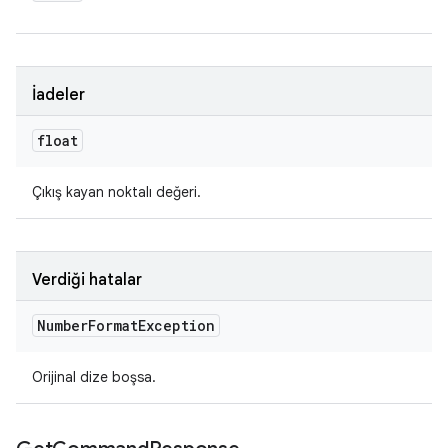
İadeler
float
Çıkış kayan noktalı değeri.
Verdiği hatalar
Number
Format
Exception
Orijinal dize boşsa.