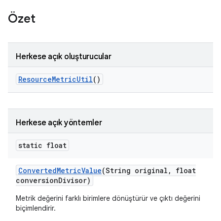
Özet
Herkese açık oluşturucular
Resource
Metric
Util
()
Herkese açık yöntemler
static float
Converted
Metric
Value
(String original
,
float
conversion
Divisor)
Metrik değerini farklı birimlere dönüştürür ve çıktı değerini
biçimlendirir.