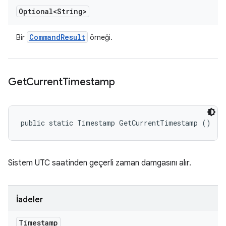
Optional<String>
Command
Result
Bir
örneği.
Get
Current
Timestamp
public static Timestamp GetCurrentTimestamp ()
Sistem UTC saatinden geçerli zaman damgasını alır.
İadeler
Timestamp