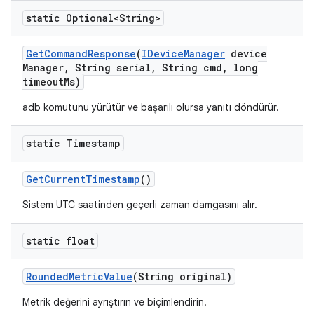
static Optional<String>
Get
Command
Response
(
IDevice
Manager
device
Manager
,
String serial
,
String cmd
,
long
timeout
Ms)
adb komutunu yürütür ve başarılı olursa yanıtı döndürür.
static Timestamp
Get
Current
Timestamp
()
Sistem UTC saatinden geçerli zaman damgasını alır.
static float
Rounded
Metric
Value
(String original)
Metrik değerini ayrıştırın ve biçimlendirin.