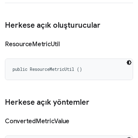
Herkese açık oluşturucular
Resource
Metric
Util
public ResourceMetricUtil ()
Herkese açık yöntemler
Converted
Metric
Value