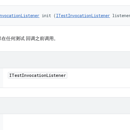
nvocationListener
 init (
ITestInvocationListener
 listene
在任何测试 回调之前调用。
ITest
Invocation
Listener