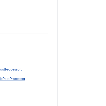
PostProcessor
、
、
icPostProcessor