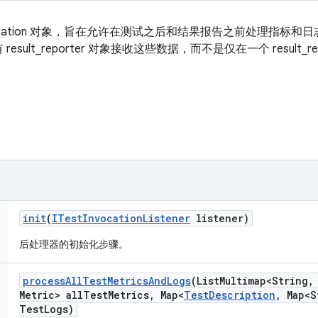
ederation 对象，旨在允许在测试之后和结果报告之前处理指标
ult_reporter 对象接收这些数据，而不是仅在一个 result_r
init
(
ITest
Invocation
Listener
listener)
后处理器的初始化步骤。
process
All
Test
Metrics
And
Logs
(List
Multimap<String
,
Metric> all
Test
Metrics
,
Map<
Test
Description
,
Map<S
Test
Logs)