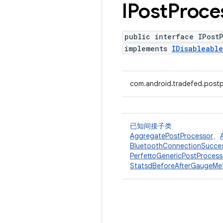
IPost
Proce
public interface IPost
implements
IDisableable
com.android.tradefed.postp
已知间接子类
AggregatePostProcessor
、
BluetoothConnectionSucce
PerfettoGenericPostProcess
StatsdBeforeAfterGaugeMet