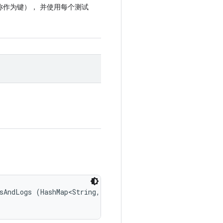
作为键）， 并使用每个测试
sAndLogs (HashMap<String, MetricMeasurement.Metric> rawM