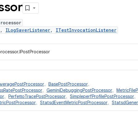
ssor
Processor
,
ILogSaverListener
,
ITestInvocationListener
rocessor.IPostProcessor
AveragePostProcessor
、
BasePostProcessor
、
ssRatePostProcessor
、
GeminiDebuggingPostProcessor
、
MetricFile
or
、
PerfettoTracePostProcessor
、
SimpleperfProfilePostProcessor
ricPostProcessor
、
StatsdEventMetricPostProcessor
、
StatsdGener