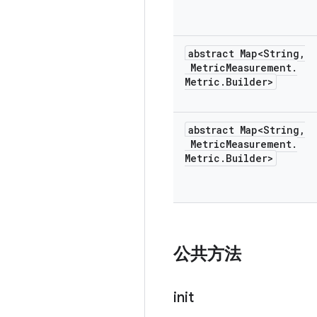
abstract Map<String
,
Metric
Measurement
.
Metric
.
Builder>
abstract Map<String
,
Metric
Measurement
.
Metric
.
Builder>
公共方法
init