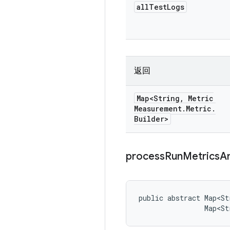
all
Test
Logs
返回
Map<String
,
Metric
Measurement
.
Metric
.
Builder>
process
Run
Metrics
A
public abstract Map<St
                Map<St