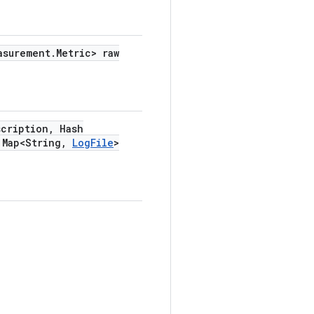
asurement
.
Metric> raw
scription
,
Hash
Map<String
,
Log
File
>