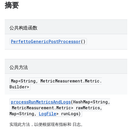
摘要
公共构造函数
Perfetto
Generic
Post
Processor
()
公共方法
Map<String
,
Metric
Measurement
.
Metric
.
Builder>
process
Run
Metrics
And
Logs
(Hash
Map<String
,
Metric
Measurement
.
Metric> raw
Metrics
,
Map<String
,
Log
File
> run
Logs)
实现此方法，以便根据现有指标和 日志。