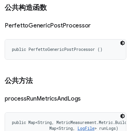
公共构造函数
Perfetto
Generic
Post
Processor
public PerfettoGenericPostProcessor ()
公共方法
process
Run
Metrics
And
Logs
public Map<String, MetricMeasurement.Metric.Builder
                Map<String, 
LogFile
> runLogs)