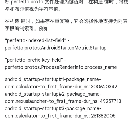
标 perfetto proto 文件处理为键值对。在构造 键时，将枚
举和布尔值视为字符串值。
在构造 键时，如果存在重复项，它会选择性地支持为列表
字段编制索引。例如
"perfetto-indexed-list-field" -
perfetto.protos.AndroidStartupMetric.Startup
"perfetto-prefix-key-field" -
perfetto.protos.ProcessRenderInfo.process_name
android_startup-startup#1-package_name-
com.calculator-to_first_frame-dur_ns: 300620342
android_startup-startup#2-package_name-
com.nexuslauncher-to_first_frame-dur_ns: 49257713
android_startup-startup#3-package_name-
com.calculator-to_first_frame-dur_ns: 261382005