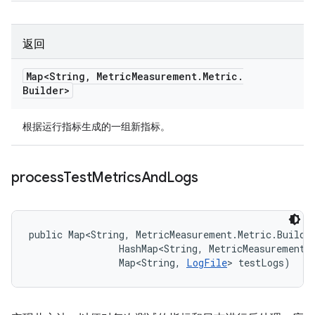
返回
Map<String
,
Metric
Measurement
.
Metric
.
Builder>
根据运行指标生成的一组新指标。
process
Test
Metrics
And
Logs
public Map<String, MetricMeasurement.Metric.Builde
                HashMap<String, MetricMeasurement.M
                Map<String, 
LogFile
> testLogs)