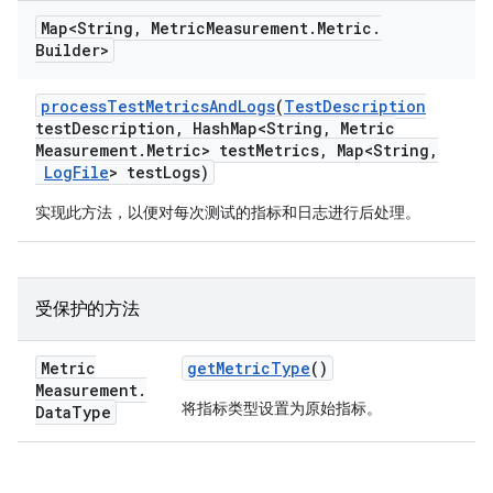
Map<String
,
Metric
Measurement
.
Metric
.
Builder>
process
Test
Metrics
And
Logs
(
Test
Description
test
Description
,
Hash
Map<String
,
Metric
Measurement
.
Metric> test
Metrics
,
Map<String
,
Log
File
> test
Logs)
实现此方法，以便对每次测试的指标和日志进行后处理。
受保护的方法
Metric
get
Metric
Type
()
Measurement
.
将指标类型设置为原始指标。
Data
Type