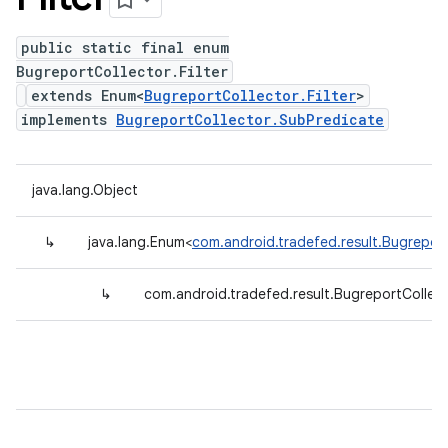
public static final enum
BugreportCollector.Filter
extends Enum<
BugreportCollector.Filter
>
implements
BugreportCollector.SubPredicate
java.lang.Object
↳
java.lang.Enum<
com.android.tradefed.result.BugreportC
↳
com.android.tradefed.result.BugreportCollecto