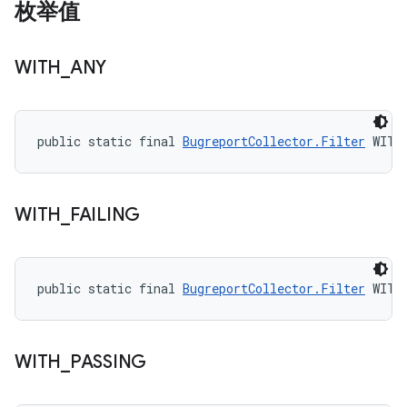
枚举值
WITH
_
ANY
public static final 
BugreportCollector.Filter
 WITH
WITH
_
FAILING
public static final 
BugreportCollector.Filter
 WITH
WITH
_
PASSING