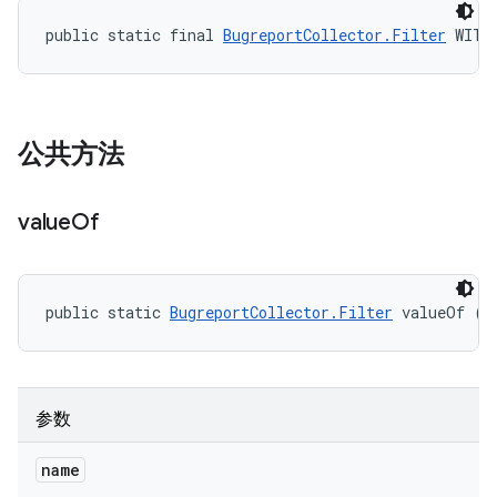
public static final 
BugreportCollector.Filter
 WITH
公共方法
value
Of
public static 
BugreportCollector.Filter
 valueOf (S
参数
name