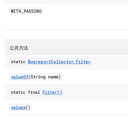
WITH
_
PASSING
公共方法
static
Bugreport
Collector
.
Filter
value
Of
(String name)
static final
Filter[]
values
()