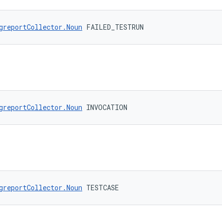
greportCollector.Noun
 FAILED_TESTRUN
greportCollector.Noun
 INVOCATION
greportCollector.Noun
 TESTCASE