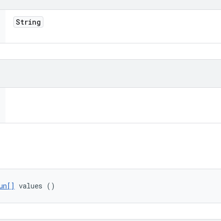
String
un[]
 values ()