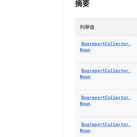
摘要
列舉值
Bugreport
Collector
.
Noun
Bugreport
Collector
.
Noun
Bugreport
Collector
.
Noun
Bugreport
Collector
.
Noun