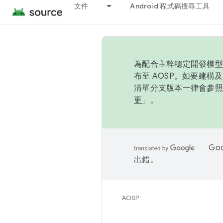
文件
Android 程式碼搜尋工具
為配合主幹穩定開發模型，
布至 AOSP。如要建構及
清單分支版本一律會參照推
更
」。
Go
出錯。
AOSP