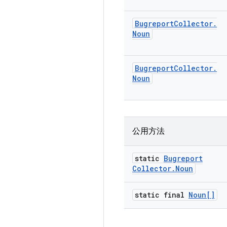
Bugreport
Collector
.
Noun
Bugreport
Collector
.
Noun
公用方法
static
Bugreport
Collector
.
Noun
static final
Noun[]