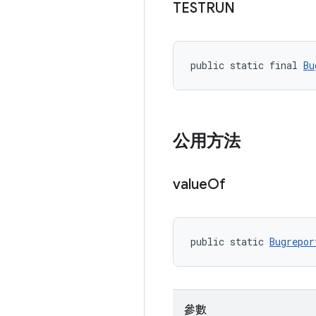
TESTRUN
public static final 
Bu
公用方法
value
Of
public static 
Bugrepor
參數