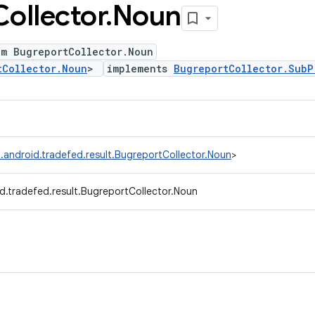
Collector
.
Noun
um BugreportCollector.Noun
tCollector.Noun
>
implements
BugreportCollector.SubP
.android.tradefed.result.BugreportCollector.Noun
>
d.tradefed.result.BugreportCollector.Noun