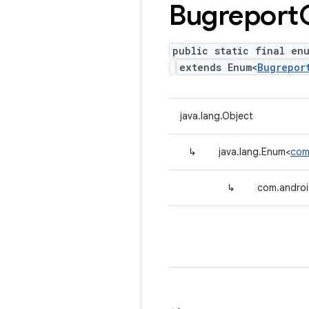
Bugreport
public static final en
extends Enum<
Bugrepor
java.lang.Object
↳
java.lang.Enum<
com
↳
com.androi