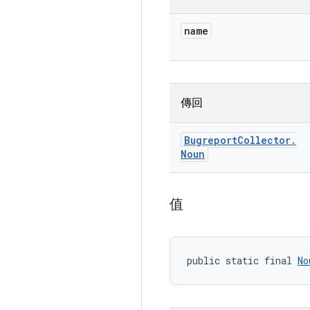
name
傳回
Bugreport
Collector
.
Noun
值
public static final 
No