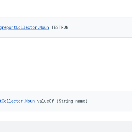
greportCollector.Noun
 TESTRUN
tCollector.Noun
 valueOf (String name)