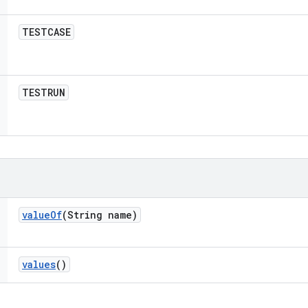
TESTCASE
TESTRUN
value
Of
(String name)
values
()