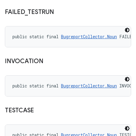
FAILED
_
TESTRUN
public static final 
BugreportCollector.Noun
 FAILED
INVOCATION
public static final 
BugreportCollector.Noun
 INVOCA
TESTCASE
public static final 
BugreportCollector.Noun
 TESTCA