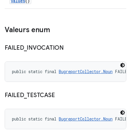
values
()
Valeurs enum
FAILED
_
INVOCATION
public static final 
BugreportCollector.Noun
 FAILED
FAILED
_
TESTCASE
public static final 
BugreportCollector.Noun
 FAILED