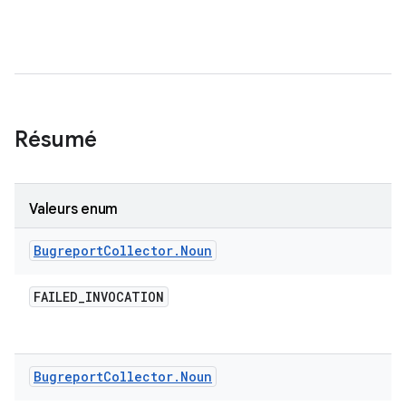
Résumé
Valeurs enum
Bugreport
Collector
.
Noun
FAILED
_
INVOCATION
Bugreport
Collector
.
Noun