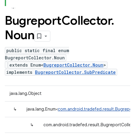
Bugreport
Collector
.
Noun
public static final enum
BugreportCollector.Noun
extends Enum<
BugreportCollector.Noun
>
implements
BugreportCollector.SubPredicate
java.lang.Object
↳
java.lang.Enum<
com.android.tradefed.result.Bugrepor
↳
com.android.tradefed.result.BugreportCollec