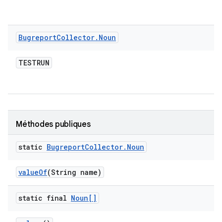
Bugreport
Collector
.
Noun
TESTRUN
Méthodes publiques
static
Bugreport
Collector
.
Noun
value
Of
(String name)
static final
Noun[]