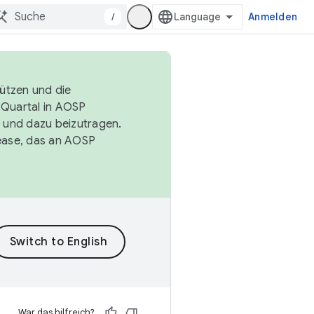
/
Anmelden
tützen und die
. Quartal in AOSP
 und dazu beizutragen.
ease, das an AOSP
War das hilfreich?