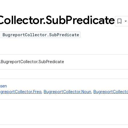
Collector
.
Sub
Predicate
e BugreportCollector.SubPredicate
t.BugreportCollector.SubPredicate
ssen
greportCollector.Freq
,
BugreportCollector.Noun
,
BugreportCollecto