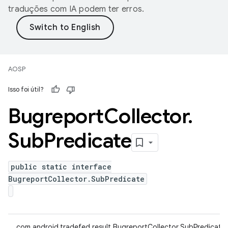
traduções com IA podem ter erros.
AOSP
Isso foi útil?
Bugreport
Collector
.
Sub
Predicate
public static interface
BugreportCollector.SubPredicate
com.android.tradefed.result.BugreportCollector.SubPredicate