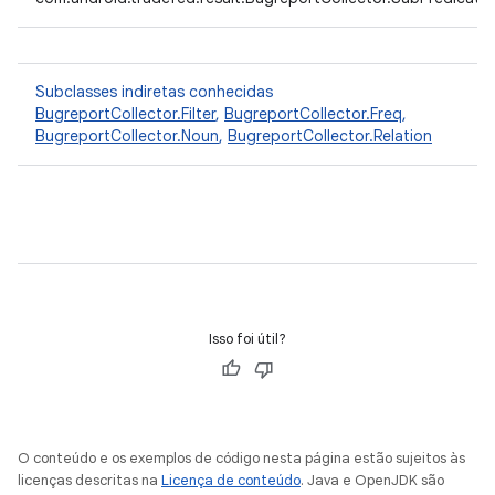
Subclasses indiretas conhecidas
BugreportCollector.Filter
,
BugreportCollector.Freq
,
BugreportCollector.Noun
,
BugreportCollector.Relation
Isso foi útil?
O conteúdo e os exemplos de código nesta página estão sujeitos às
licenças descritas na
Licença de conteúdo
. Java e OpenJDK são