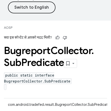
AOSP
क्या इस कॉन्टेंट से आपको मदद मिली?
Bugreport
Collector
.
Sub
Predicate
public static interface
BugreportCollector.SubPredicate
com.android.tradefed.result.BugreportCollector.SubPredicate