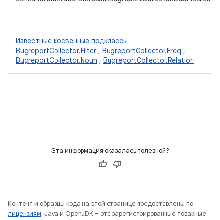
Известные косвенные подклассы
BugreportCollector.Filter
,
BugreportCollector.Freq
,
BugreportCollector.Noun
,
BugreportCollector.Relation
Эта информация оказалась полезной?
Контент и образцы кода на этой странице предоставлены по
лицензиям
. Java и OpenJDK – это зарегистрированные товарные