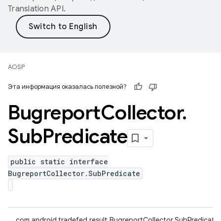
Translation API
.
AOSP
Эта информация оказалась полезной?
Bugreport
Collector
.
Sub
Predicate
public static interface
BugreportCollector.SubPredicate
com.android.tradefed.result.BugreportCollector.SubPredicate