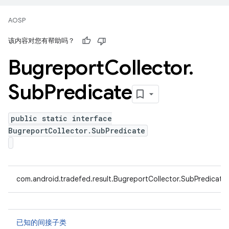
AOSP
该内容对您有帮助吗？
Bugreport
Collector
.
Sub
Predicate
public static interface
BugreportCollector.SubPredicate
com.android.tradefed.result.BugreportCollector.SubPredicate
已知的间接子类