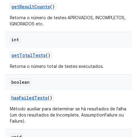
get
Result
Counts
()
Retorna o número de testes APROVADOS, INCOMPLETOS,
IGNORADOS etc.
int
get
Total
Tests
()
Retorna o número total de testes executados.
boolean
has
Failed
Tests
()
Método auxiliar para determinar se há resultados de falha
(um dos resultados de Incomplete, AssumptionFailure ou
Failure).
void