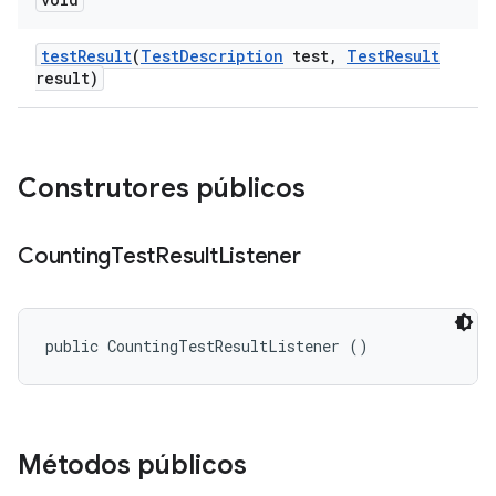
test
Result
(
Test
Description
test
,
Test
Result
result)
Construtores públicos
Counting
Test
Result
Listener
public CountingTestResultListener ()
Métodos públicos