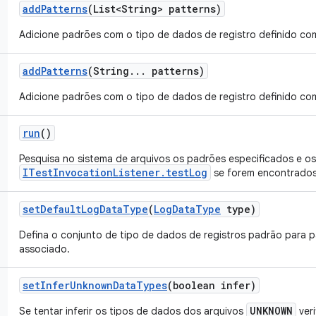
add
Patterns
(List<String> patterns)
Adicione padrões com o tipo de dados de registro definido co
add
Patterns
(String
.
.
.
patterns)
Adicione padrões com o tipo de dados de registro definido co
run
()
Pesquisa no sistema de arquivos os padrões especificados e os
ITestInvocationListener.testLog
se forem encontrados
set
Default
Log
Data
Type
(
Log
Data
Type
type)
Defina o conjunto de tipo de dados de registros padrão para 
associado.
set
Infer
Unknown
Data
Types
(boolean infer)
UNKNOWN
Se
tentar
inferir os tipos de dados dos arquivos
ver