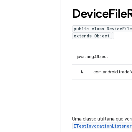
Device
File
public class DeviceFil
extends Object
java.lang.Object
↳
com.android.tradefe
Uma classe utilitária que ver
ITestInvocationListene