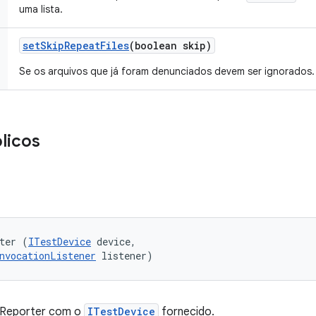
uma lista.
set
Skip
Repeat
Files
(boolean skip)
Se os arquivos que já foram denunciados devem ser ignorados.
licos
ter (
ITestDevice
 device, 

nvocationListener
 listener)
leReporter com o
ITestDevice
fornecido.