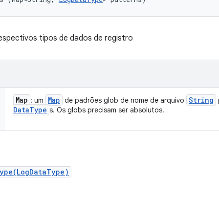
espectivos tipos de dados de registro
Map
Map
String
: um
de padrões glob de nome de arquivo
Data
Type
s. Os globs precisam ser absolutos.
Type(LogDataType)