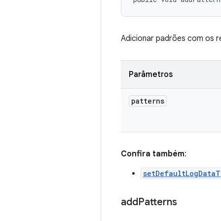
Adicionar padrões com os r
Parâmetros
patterns
Confira também
:
setDefaultLogData
add
Patterns