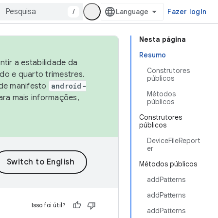
/
Fazer login
Nesta página
Resumo
tir a estabilidade da
Construtores
o e quarto trimestres.
públicos
 de manifesto
android-
Métodos
ara mais informações,
públicos
Construtores
públicos
DeviceFileReport
er
Métodos públicos
addPatterns
addPatterns
Isso foi útil?
addPatterns