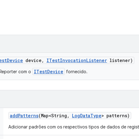
est
Device
device
,
ITest
Invocation
Listener
listener)
ITestDevice
leReporter com o
fornecido.
add
Patterns
(Map<String
,
Log
Data
Type
> patterns)
Adicionar padrões com os respectivos tipos de dados de regis