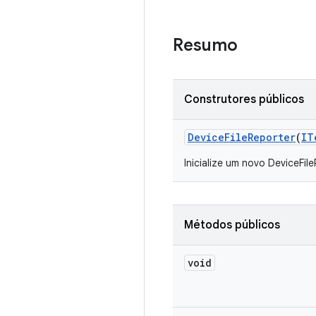
Resumo
Construtores públicos
Device
File
Reporter
(
IT
Inicialize um novo DeviceFi
Métodos públicos
void