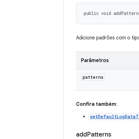
public void addPattern
Adicione padrões com o tip
Parâmetros
patterns
Confira também
:
setDefaultLogData
add
Patterns