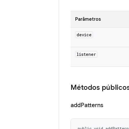
Parâmetros
device
listener
Métodos público
add
Patterns
public void addPattern