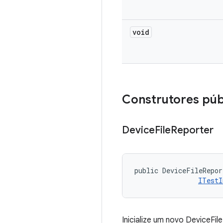
void
Construtores púb
Device
File
Reporter
public DeviceFileRepor
ITestI
Inicialize um novo DeviceFi