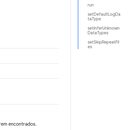
run
setDefaultLogDa
taType
setInferUnknown
DataTypes
setSkipRepeatFil
es
rem encontrados.