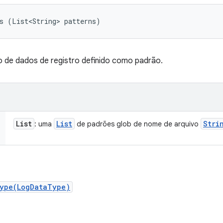
s (List<String> patterns)
o de dados de registro definido como padrão.
List
List
Stri
: uma
de padrões glob de nome de arquivo
Type(LogDataType)