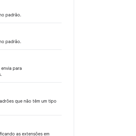
mo padrão.
mo padrão.
 envia para
.
padrões que não têm um tipo
ificando as extensões em