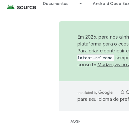
Documentos
Android Code Se
Em 2026, para nos alin
plataforma para o ecos
Para criar e contribuir
latest-release
sempre
consulte
Mudanças no
O G
para seu idioma de pre
AOSP