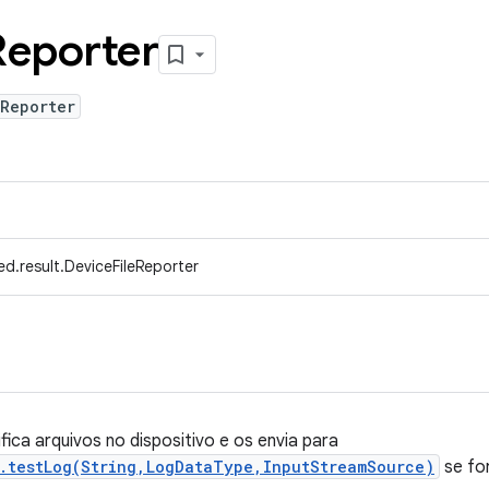
Reporter
eReporter
d.result.DeviceFileReporter
ifica arquivos no dispositivo e os envia para
r.testLog(String,LogDataType,InputStreamSource)
se fo