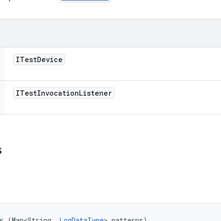
ITest
Device
ITest
Invocation
Listener
s
s (Map<String, 
LogDataType
> patterns)