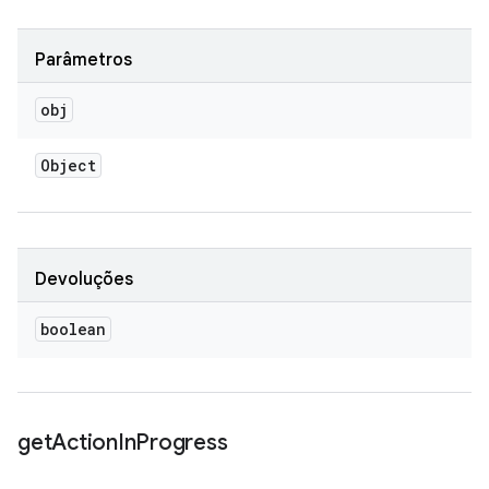
Parâmetros
obj
Object
Devoluções
boolean
get
Action
In
Progress