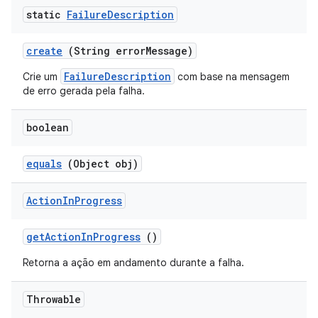
static
Failure
Description
create
(String error
Message)
FailureDescription
Crie um
com base na mensagem
de erro gerada pela falha.
boolean
equals
(Object obj)
Action
In
Progress
get
Action
In
Progress
()
Retorna a ação em andamento durante a falha.
Throwable