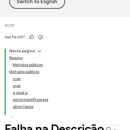
AOSP
Isso foi útil?
Nesta página
Resumo
Métodos públicos
Métodos públicos
criar
criar
é igual a
getActionInProgress
obterCausa
Falha na Descrição