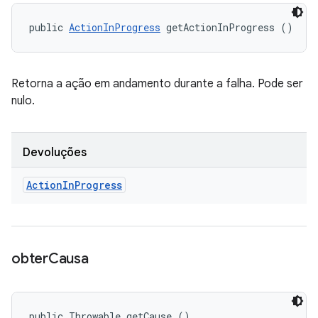
public 
ActionInProgress
 getActionInProgress ()
Retorna a ação em andamento durante a falha. Pode ser
nulo.
Devoluções
Action
In
Progress
obter
Causa
public Throwable getCause ()