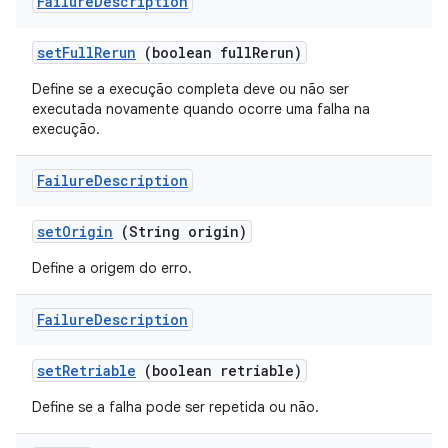
Failure
Description
set
Full
Rerun
(boolean full
Rerun)
Define se a execução completa deve ou não ser
executada novamente quando ocorre uma falha na
execução.
Failure
Description
set
Origin
(String origin)
Define a origem do erro.
Failure
Description
set
Retriable
(boolean retriable)
Define se a falha pode ser repetida ou não.