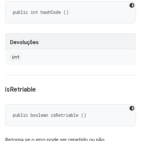
public int hashCode ()
Devoluções
int
is
Retriable
public boolean isRetriable ()
Retorna se o erro pode ser repetido ou não.