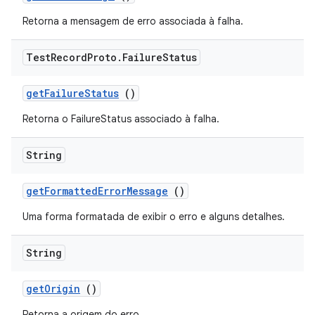
Retorna a mensagem de erro associada à falha.
Test
Record
Proto
.
Failure
Status
get
Failure
Status
()
Retorna o FailureStatus associado à falha.
String
get
Formatted
Error
Message
()
Uma forma formatada de exibir o erro e alguns detalhes.
String
get
Origin
()
Retorna a origem do erro.