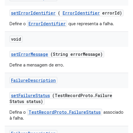
set
Error
Identifier
(
Error
Identifier
error
Id)
ErrorIdentifier
Define o
que representa a falha.
void
set
Error
Message
(String error
Message)
Define a mensagem de erro.
Failure
Description
set
Failure
Status
(Test
Record
Proto
.
Failure
Status status)
TestRecordProto.FailureStatus
Defina o
associado
à falha.