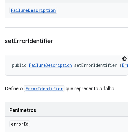
Failure
Description
set
Error
Identifier
public 
FailureDescription
 setErrorIdentifier (
Erro
Define o
ErrorIdentifier
que representa a falha.
Parâmetros
error
Id