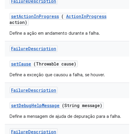
Failure
Description
set
Action
In
Progress
(
Action
In
Progress
action)
Define a ação em andamento durante a falha.
Failure
Description
set
Cause
(Throwable cause)
Define a exceção que causou a falha, se houver.
Failure
Description
set
Debug
Help
Message
(String message)
Define a mensagem de ajuda de depuração para a falha.
Failure
Description