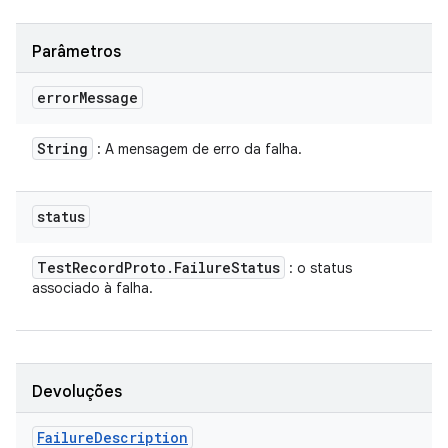
Parâmetros
error
Message
String
: A mensagem de erro da falha.
status
Test
Record
Proto
.
Failure
Status
: o status
associado à falha.
Devoluções
Failure
Description