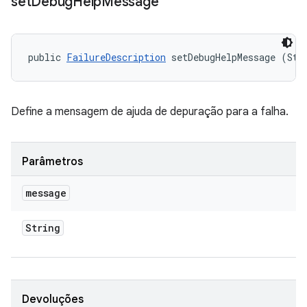
set
Debug
Help
Message
public 
FailureDescription
 setDebugHelpMessage (Str
Define a mensagem de ajuda de depuração para a falha.
Parâmetros
message
String
Devoluções