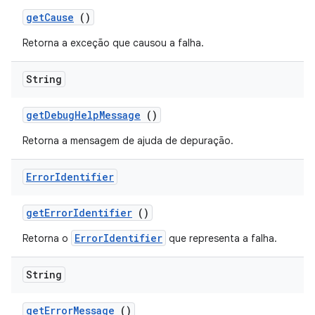
get
Cause
()
Retorna a exceção que causou a falha.
String
get
Debug
Help
Message
()
Retorna a mensagem de ajuda de depuração.
Error
Identifier
get
Error
Identifier
()
ErrorIdentifier
Retorna o
que representa a falha.
String
get
Error
Message
()