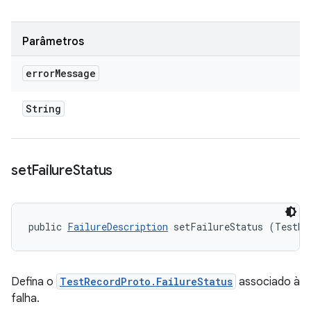
Parâmetros
error
Message
String
set
Failure
Status
public 
FailureDescription
 setFailureStatus (TestRe
Defina o
TestRecordProto.FailureStatus
associado à
falha.