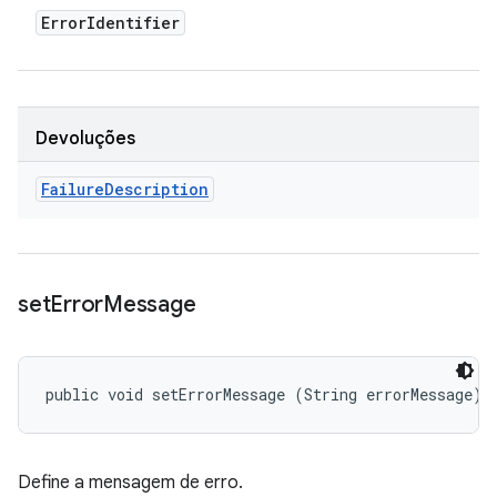
Error
Identifier
Devoluções
Failure
Description
set
Error
Message
public void setErrorMessage (String errorMessage)
Define a mensagem de erro.