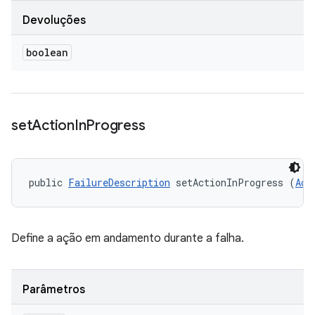
Devoluções
boolean
set
Action
In
Progress
public 
FailureDescription
 setActionInProgress (
Act
Define a ação em andamento durante a falha.
Parâmetros