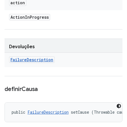
action
Action
In
Progress
Devoluções
Failure
Description
definir
Causa
public 
FailureDescription
 setCause (Throwable caus