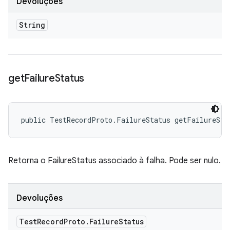
Devoluções
String
get
Failure
Status
public TestRecordProto.FailureStatus getFailureSta
Retorna o FailureStatus associado à falha. Pode ser nulo.
Devoluções
Test
Record
Proto
.
Failure
Status