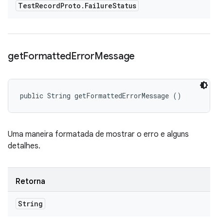
Test
Record
Proto
.
Failure
Status
get
Formatted
Error
Message
public String getFormattedErrorMessage ()
Uma maneira formatada de mostrar o erro e alguns
detalhes.
Retorna
String