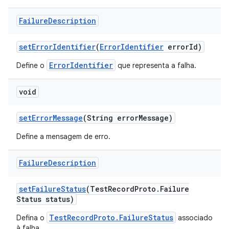
Failure
Description
set
Error
Identifier
(
Error
Identifier
error
Id)
ErrorIdentifier
Define o
que representa a falha.
void
set
Error
Message
(String error
Message)
Define a mensagem de erro.
Failure
Description
set
Failure
Status
(Test
Record
Proto
.
Failure
Status status)
TestRecordProto.FailureStatus
Defina o
associado
à falha.