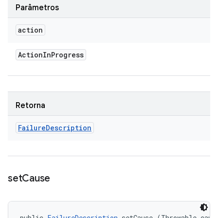
Parâmetros
action
Action
In
Progress
Retorna
Failure
Description
set
Cause
public 
FailureDescription
 setCause (Throwable caus