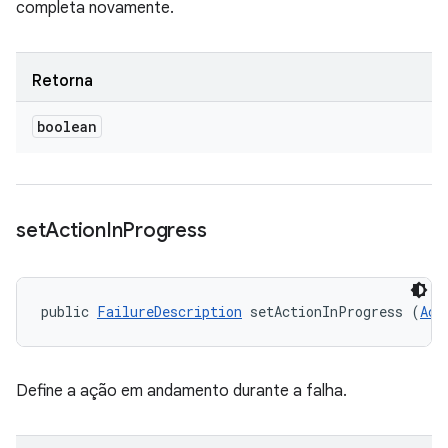
completa novamente.
Retorna
boolean
set
Action
In
Progress
public 
FailureDescription
 setActionInProgress (
Act
Define a ação em andamento durante a falha.