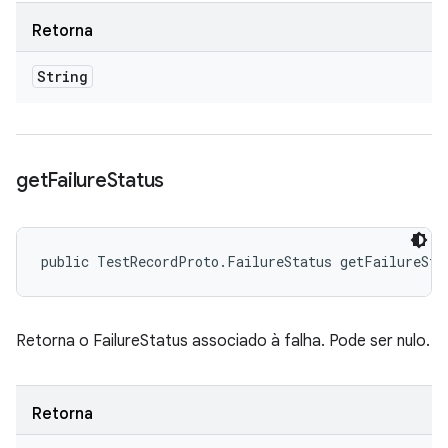
Retorna
String
get
Failure
Status
public TestRecordProto.FailureStatus getFailureSta
Retorna o FailureStatus associado à falha. Pode ser nulo.
Retorna