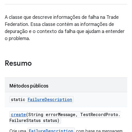
A classe que descreve informações de falha na Trade
Federation. Essa classe contém as informações de
depuração e o contexto da falha que ajudam a entender
o problema.
Resumo
Métodos públicos
static
Failure
Description
create
(String error
Message
,
Test
Record
Proto
.
Failure
Status status)
FailureDescription
Crie uma
com base na mensagem