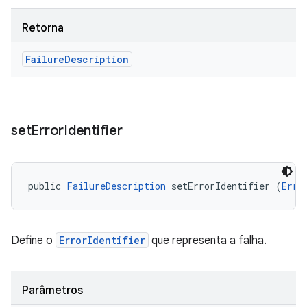
Retorna
Failure
Description
set
Error
Identifier
public 
FailureDescription
 setErrorIdentifier (
Erro
Define o
ErrorIdentifier
que representa a falha.
Parâmetros