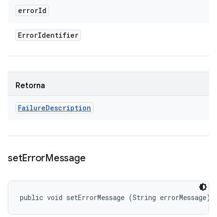
error
Id
Error
Identifier
Retorna
Failure
Description
set
Error
Message
public void setErrorMessage (String errorMessage)