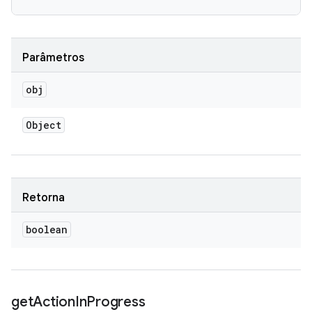
Parâmetros
obj
Object
Retorna
boolean
get
Action
In
Progress