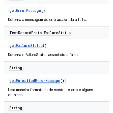
get
Error
Message
()
Retorna a mensagem de erro associada à falha.
Test
Record
Proto
.
Failure
Status
get
Failure
Status
()
Retorna o FailureStatus associado à falha.
String
get
Formatted
Error
Message
()
Uma maneira formatada de mostrar o erro e alguns
detalhes.
String