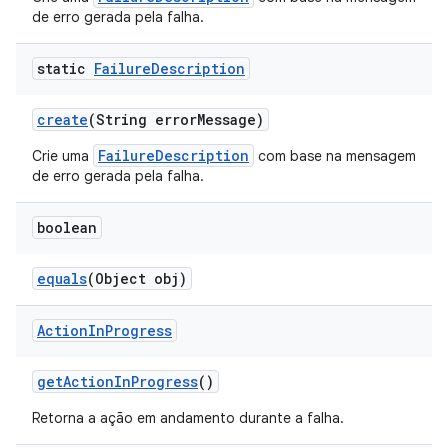
de erro gerada pela falha.
static
Failure
Description
create
(String error
Message)
FailureDescription
Crie uma
com base na mensagem
de erro gerada pela falha.
boolean
equals
(Object obj)
Action
In
Progress
get
Action
In
Progress
()
Retorna a ação em andamento durante a falha.