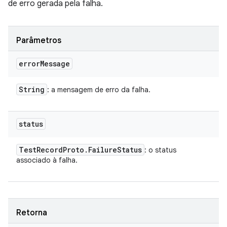
de erro gerada pela falha.
Parâmetros
error
Message
String
: a mensagem de erro da falha.
status
Test
Record
Proto
.
Failure
Status
: o status
associado à falha.
Retorna