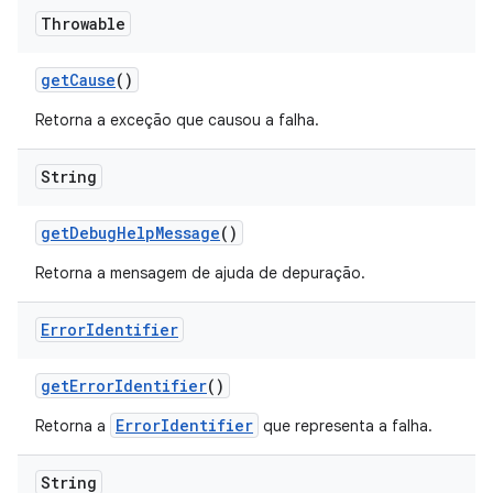
Throwable
get
Cause
()
Retorna a exceção que causou a falha.
String
get
Debug
Help
Message
()
Retorna a mensagem de ajuda de depuração.
Error
Identifier
get
Error
Identifier
()
ErrorIdentifier
Retorna a
que representa a falha.
String