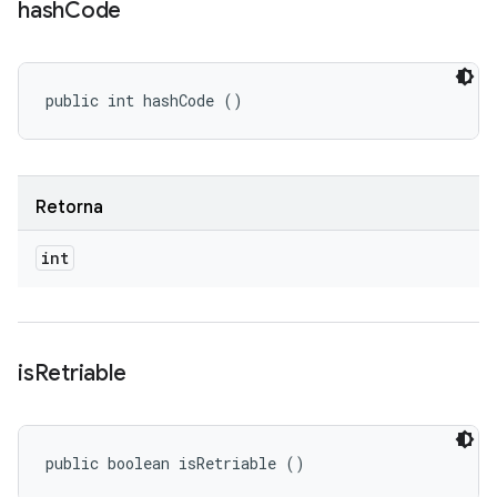
hash
Code
public int hashCode ()
Retorna
int
is
Retriable
public boolean isRetriable ()