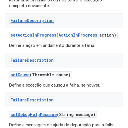
Retorna se precisamos ou não tentar a execução
completa novamente.
Failure
Description
set
Action
In
Progress
(
Action
In
Progress
action)
Define a ação em andamento durante a falha.
Failure
Description
set
Cause
(Throwable cause)
Define a exceção que causou a falha, se houver.
Failure
Description
set
Debug
Help
Message
(String message)
Define a mensagem de ajuda de depuração para a falha.