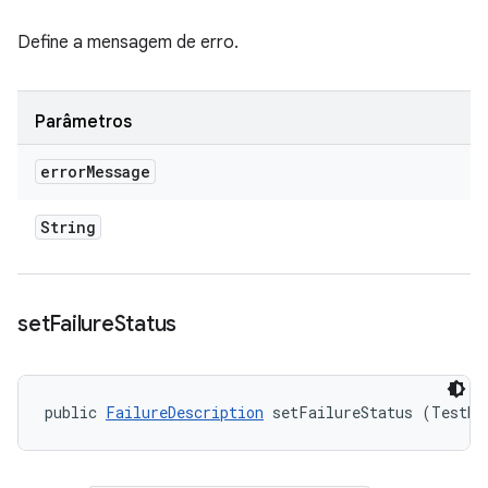
Define a mensagem de erro.
Parâmetros
error
Message
String
set
Failure
Status
public 
FailureDescription
 setFailureStatus (TestRe