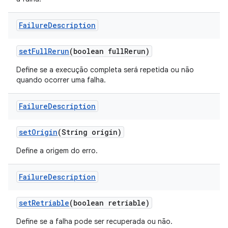
Failure
Description
set
Full
Rerun
(boolean full
Rerun)
Define se a execução completa será repetida ou não
quando ocorrer uma falha.
Failure
Description
set
Origin
(String origin)
Define a origem do erro.
Failure
Description
set
Retriable
(boolean retriable)
Define se a falha pode ser recuperada ou não.