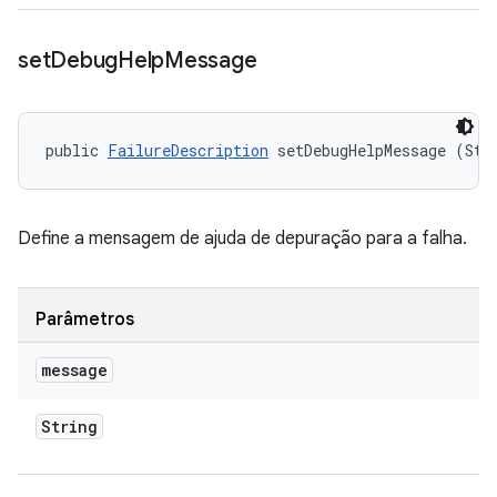
set
Debug
Help
Message
public 
FailureDescription
 setDebugHelpMessage (Str
Define a mensagem de ajuda de depuração para a falha.
Parâmetros
message
String