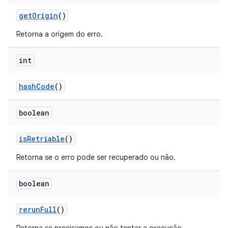
get
Origin
()
Retorna a origem do erro.
int
hash
Code
()
boolean
is
Retriable
()
Retorna se o erro pode ser recuperado ou não.
boolean
rerun
Full
()