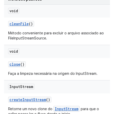
void
clean
File
()
Método conveniente para excluir o arquivo associado ao
FileInputStreamSource.
void
close
()
Faça a limpeza necessária na origem do InputStream.
Input
Stream
create
Input
Stream
()
InputStream
Retorne um novo clone do
para que o