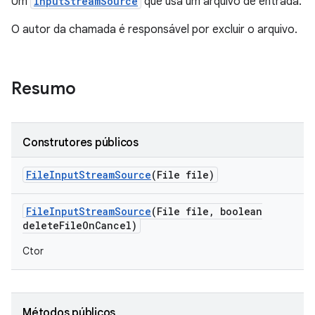
Um
InputStreamSource
que usa um arquivo de entrada.
O autor da chamada é responsável por excluir o arquivo.
Resumo
Construtores públicos
File
Input
Stream
Source
(File file)
File
Input
Stream
Source
(File file
,
boolean
delete
File
On
Cancel)
Ctor
Métodos públicos