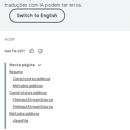
traduções com IA podem ter erros.
AOSP
Isso foi útil?
Nesta página
Resumo
Construtores públicos
Métodos públicos
Construtores públicos
File
Input
Stream
Source
File
Input
Stream
Source
Métodos públicos
clean
File