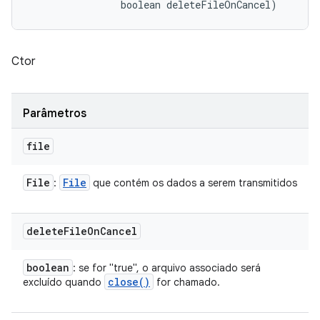
                boolean deleteFileOnCancel)
Ctor
Parâmetros
file
File
File
:
que contém os dados a serem transmitidos
delete
File
On
Cancel
boolean
: se for "true", o arquivo associado será
close(
)
excluído quando
for chamado.