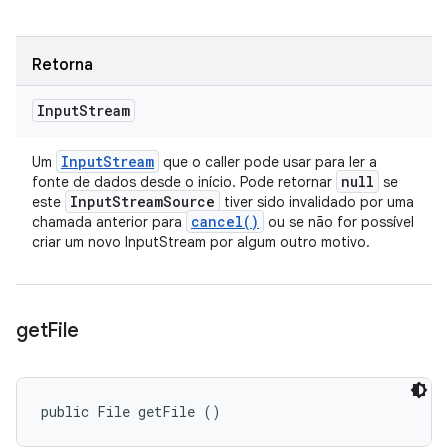
Retorna
Input
Stream
Input
Stream
Um
que o caller pode usar para ler a
null
fonte de dados desde o início. Pode retornar
se
Input
Stream
Source
este
tiver sido invalidado por uma
cancel(
)
chamada anterior para
ou se não for possível
criar um novo InputStream por algum outro motivo.
get
File
public File getFile ()