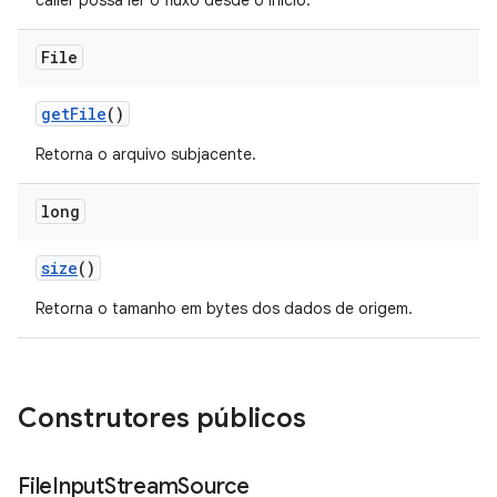
caller possa ler o fluxo desde o início.
File
get
File
()
Retorna o arquivo subjacente.
long
size
()
Retorna o tamanho em bytes dos dados de origem.
Construtores públicos
File
Input
Stream
Source