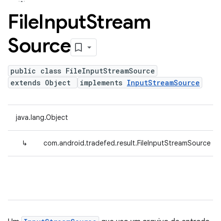
File
Input
Stream
Source
public class FileInputStreamSource
extends Object
implements
InputStreamSource
java.lang.Object
↳
com.android.tradefed.result.FileInputStreamSource