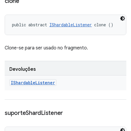
clone
public abstract 
IShardableListener
 clone ()
Clone-se para ser usado no fragmento.
Devoluções
IShardable
Listener
suporte
Shard
Listener