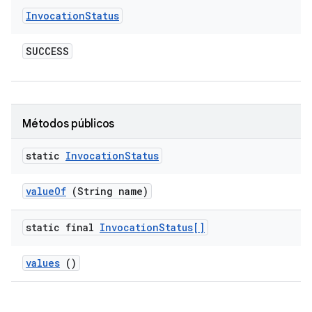
Invocation
Status
SUCCESS
Métodos públicos
static
Invocation
Status
value
Of
(String name)
static final
Invocation
Status[]
values
()