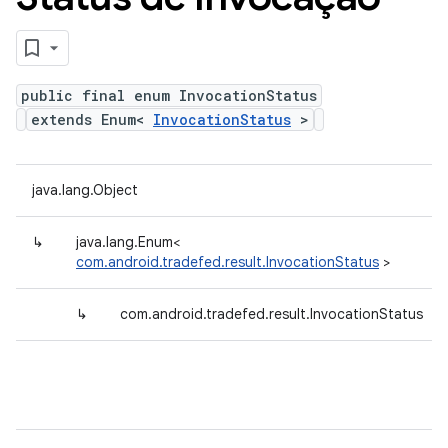
public final enum InvocationStatus
extends Enum<
InvocationStatus
>
java.lang.Object
↳
java.lang.Enum<
com.android.tradefed.result.InvocationStatus
>
↳
com.android.tradefed.result.InvocationStatus