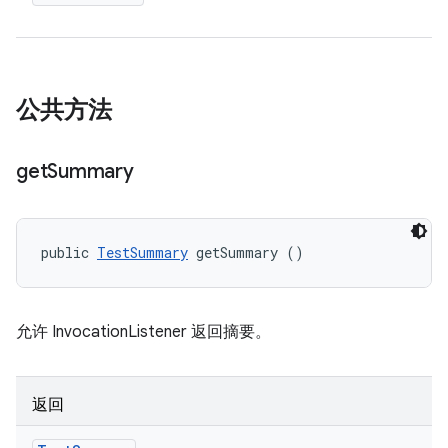
公共方法
get
Summary
public 
TestSummary
 getSummary ()
允许 InvocationListener 返回摘要。
返回