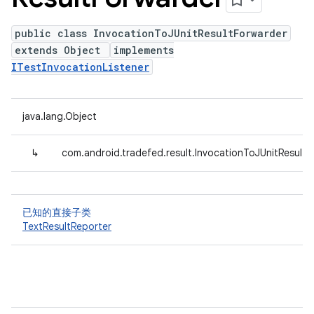
public class InvocationToJUnitResultForwarder
extends Object
implements
ITestInvocationListener
java.lang.Object
↳
com.android.tradefed.result.InvocationToJUnitResultF
已知的直接子类
TextResultReporter