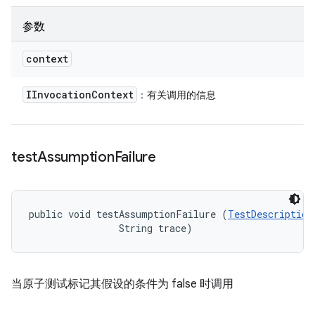
参数
context
IInvocation
Context
：有关调用的信息
test
Assumption
Failure
public void testAssumptionFailure (
TestDescription
                String trace)
当原子测试标记其假设的条件为 false 时调用