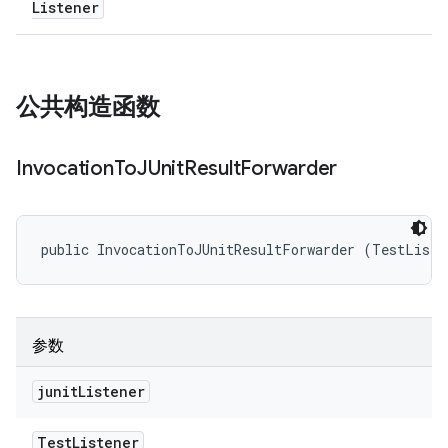
Listener
公共构造函数
Invocation
To
JUnit
Result
Forwarder
public InvocationToJUnitResultForwarder (TestListe
参数
junit
Listener
Test
Listener