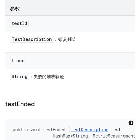
参数
test
Id
Test
Description
：标识测试
trace
String
：失败的堆栈轨迹
test
Ended
public void testEnded (
TestDescription
 test, 

                HashMap<String, MetricMeasurement.