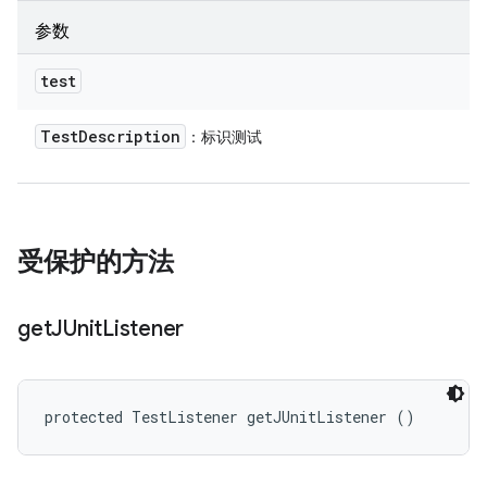
参数
test
Test
Description
：标识测试
受保护的方法
get
JUnit
Listener
protected TestListener getJUnitListener ()