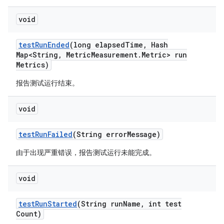
void
test
Run
Ended
(long elapsed
Time
,
Hash
Map<String
,
Metric
Measurement
.
Metric> run
Metrics)
报告测试运行结束。
void
test
Run
Failed
(String error
Message)
由于出现严重错误，报告测试运行未能完成。
void
test
Run
Started
(String run
Name
,
int test
Count)