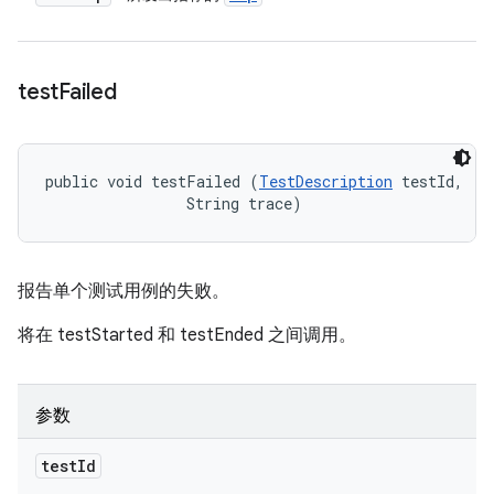
test
Failed
public void testFailed (
TestDescription
 testId, 

                String trace)
报告单个测试用例的失败。
将在 testStarted 和 testEnded 之间调用。
参数
test
Id