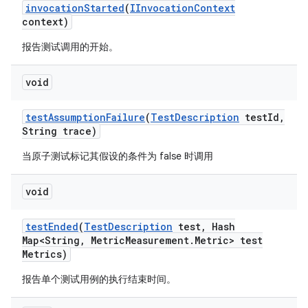
invocation
Started
(
IInvocation
Context
context)
报告测试调用的开始。
void
test
Assumption
Failure
(
Test
Description
test
Id
,
String trace)
当原子测试标记其假设的条件为 false 时调用
void
test
Ended
(
Test
Description
test
,
Hash
Map<String
,
Metric
Measurement
.
Metric> test
Metrics)
报告单个测试用例的执行结束时间。