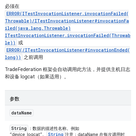
必须在
ERROR(ITestInvocationListener.invocationFailed(
Throwable)/ITestInvocationListener#invocationFa
iled(java.lang.Throwable)
ITestInvocationListener.invocationFailed(Throwab
le))
或
ERROR(/ITestInvocationListener#invocationEnded(
long))
之前调用
TradeFederation 框架会自动调用此方法，并提供主机日志
和设备 logcat（如果适用）。
参数
data
Name
String
：数据的描述性名称。例如
String
“device_logcat”。
注意：dataName 在每次调用时