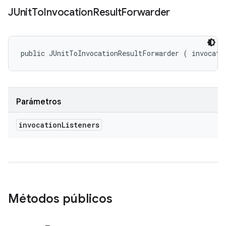
JUnit
To
Invocation
Result
Forwarder
public JUnitToInvocationResultForwarder (
 invocati
Parámetros
invocation
Listeners
Métodos públicos