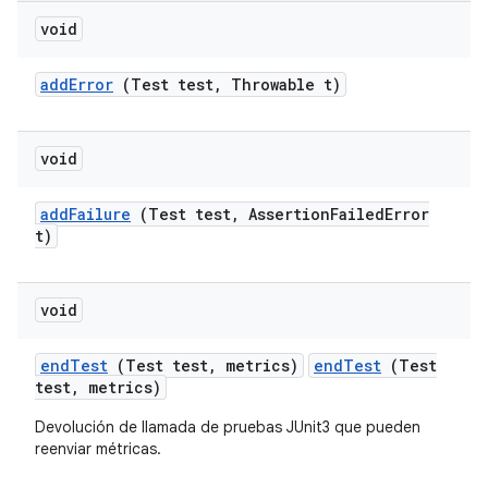
void
add
Error
(Test test
,
Throwable t)
void
add
Failure
(Test test
,
Assertion
Failed
Error
t)
void
end
Test
(Test test
,
metrics)
endTest
(Test
test, metrics)
Devolución de llamada de pruebas JUnit3 que pueden
reenviar métricas.