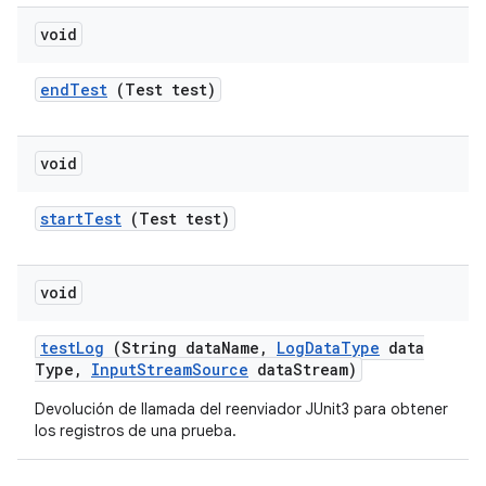
void
end
Test
(Test test)
void
start
Test
(Test test)
void
test
Log
(String data
Name
,
Log
Data
Type
data
Type
,
Input
Stream
Source
data
Stream)
Devolución de llamada del reenviador JUnit3 para obtener
los registros de una prueba.