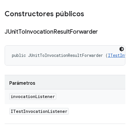
Constructores públicos
JUnit
To
Invocation
Result
Forwarder
public JUnitToInvocationResultForwarder (
ITestInvo
Parámetros
invocation
Listener
ITest
Invocation
Listener