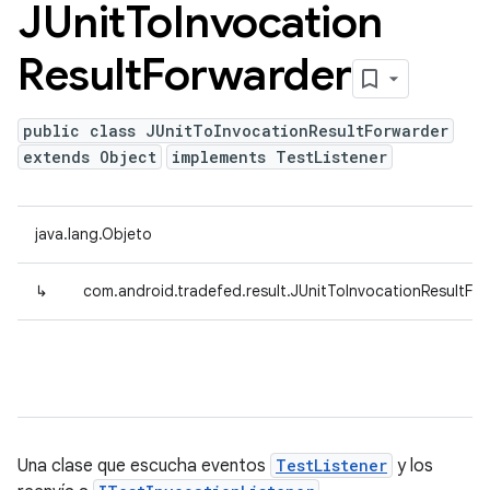
JUnit
To
Invocation
Result
Forwarder
public class JUnitToInvocationResultForwarder
extends Object
implements TestListener
java.lang.Objeto
↳
com.android.tradefed.result.JUnitToInvocationResultFo
Una clase que escucha eventos
TestListener
y los