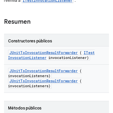
reenvía a
ITestInvocationListener
.
Resumen
Constructores públicos
JUnit
To
Invocation
Result
Forwarder
(
ITest
Invocation
Listener
invocation
Listener)
JUnit
To
Invocation
Result
Forwarder
(
invocation
Listeners)
JUnitToInvocationResultForwarder
(
invocationListeners)
Métodos públicos