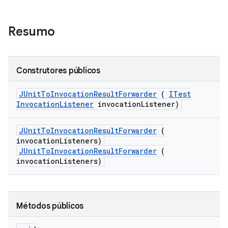
Resumo
Construtores públicos
JUnit
To
Invocation
Result
Forwarder
(
ITest
Invocation
Listener
invocation
Listener)
JUnit
To
Invocation
Result
Forwarder
(
invocation
Listeners)
JUnitToInvocationResultForwarder
(
invocationListeners)
Métodos públicos