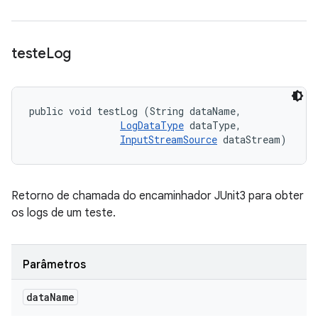
teste
Log
public void testLog (String dataName, 

LogDataType
 dataType, 

InputStreamSource
 dataStream)
Retorno de chamada do encaminhador JUnit3 para obter
os logs de um teste.
Parâmetros
data
Name