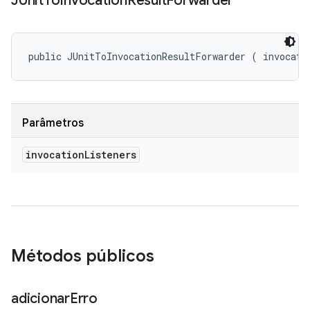
JUnit
To
Invocation
Result
Forwarder
public JUnitToInvocationResultForwarder (
 invocati
Parâmetros
invocation
Listeners
Métodos públicos
adicionar
Erro