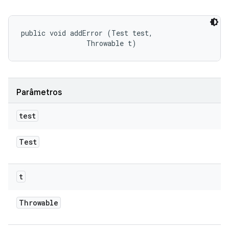
public void addError (Test test, 

                Throwable t)
Parâmetros
test
Test
t
Throwable