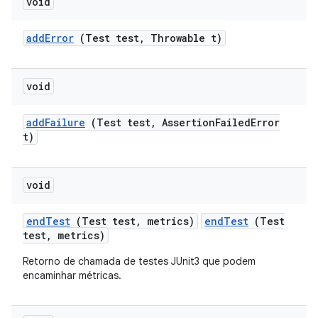
void
add
Error
(Test test
,
Throwable t)
void
add
Failure
(Test test
,
Assertion
Failed
Error
t)
void
end
Test
(Test test
,
metrics)
endTest
(Test
test, metrics)
Retorno de chamada de testes JUnit3 que podem
encaminhar métricas.