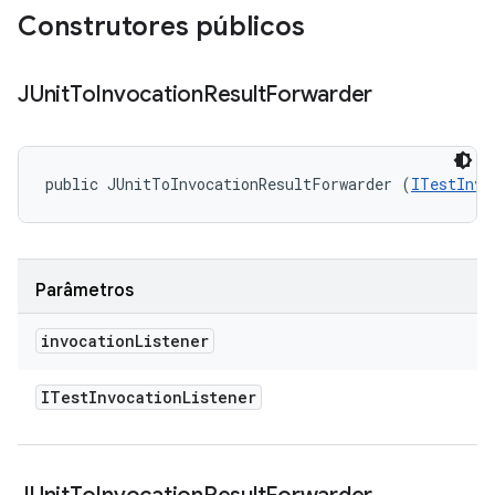
Construtores públicos
JUnit
To
Invocation
Result
Forwarder
public JUnitToInvocationResultForwarder (
ITestInvo
Parâmetros
invocation
Listener
ITest
Invocation
Listener