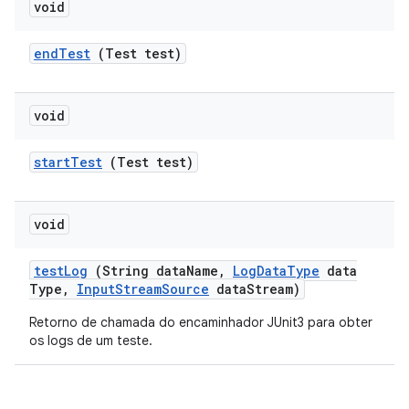
void
end
Test
(Test test)
void
start
Test
(Test test)
void
test
Log
(String data
Name
,
Log
Data
Type
data
Type
,
Input
Stream
Source
data
Stream)
Retorno de chamada do encaminhador JUnit3 para obter
os logs de um teste.