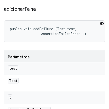
adicionar
Falha
public void addFailure (Test test, 

                AssertionFailedError t)
Parâmetros
test
Test
t